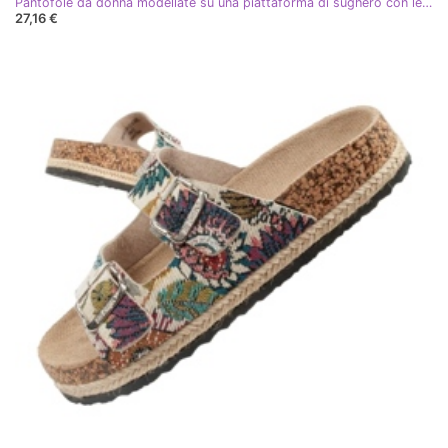
Pantofole da donna modellate su una piattaforma di sughero con lee cooper LCW-25-35-3480L multicolore
27,16 €