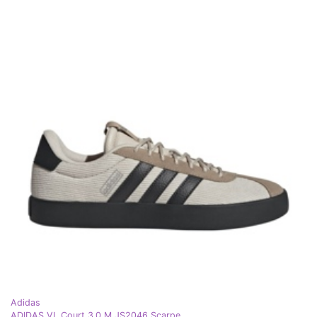
Adidas
ADIDAS VL Court 3.0 M JS2046 Scarpe