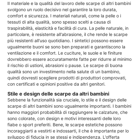
Il materiale e la qualità del lavoro delle scarpe di altri bambini
svolgono un ruolo decisivo nel garantire la loro durata,
comfort e sicurezza. I materiali naturali, come la pelle o i
tessuti di alta qualità, sono spesso scelti a causa di
traspirabilità, elasticità e facilità di cura. La pelle naturale, in
particolare, è resistente all'abrasione, il che rende le scarpe
più resistenti all'uso quotidiano. I sintetici possono essere
ugualmente buoni se sono ben preparati e garantiscono la
ventilazione e il comfort. Le cuciture, le suole e le finiture
dovrebbero essere accuratamente fatte per ridurre al minimo
il rischio di ustioni, abrasioni o pause. Le scarpe di buona
qualità sono un investimento nella salute di un bambino,
quindi dovresti scegliere prodotti di produttori comprovati,
con certificati e opinioni positive da altri genitori.
Stile e design delle scarpe da altri bambini
Sebbene la funzionalità sia cruciale, lo stile e il design delle
scarpe di altri bambini sono ugualmente importanti. I bambini
hanno maggiori probabilità di raggiungere le calzature, che
sono colorate, con design e motivi interessanti delle loro
fiabe o sport preferiti. Bene, le scarpe estetiche possono
incoraggiarti a vestirti e indossarti, il che è importante per lo
sviluppo di fiducia in se stessi e indipendenza. L'offerta