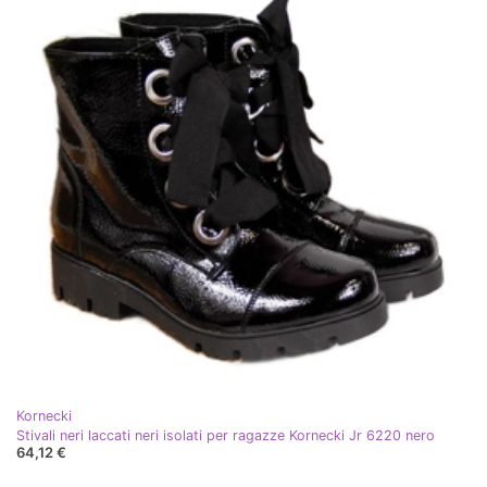
Kornecki
Stivali neri laccati neri isolati per ragazze Kornecki Jr 6220 nero
64,12 €