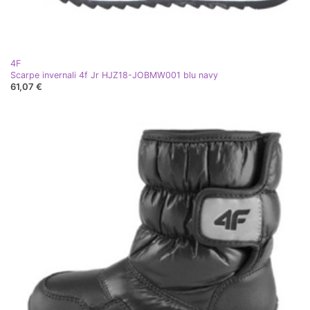
4F
Scarpe invernali 4f Jr HJZ18-JOBMW001 blu navy
61,07 €