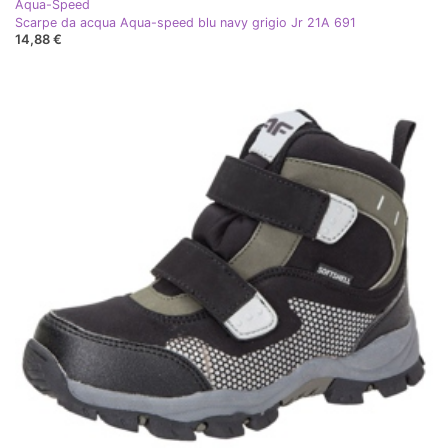
Aqua-Speed
Scarpe da acqua Aqua-speed blu navy grigio Jr 21A 691
14,88 €