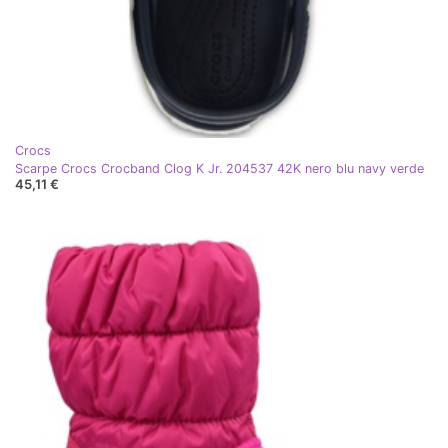
Crocs
Scarpe Crocs Crocband Clog K Jr. 204537 42K nero blu navy verde
45,11 €