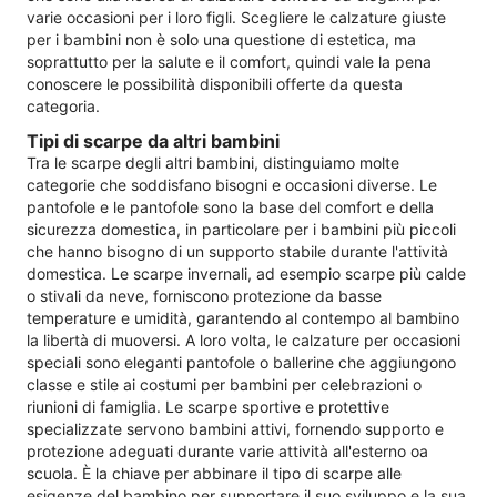
varie occasioni per i loro figli. Scegliere le calzature giuste
per i bambini non è solo una questione di estetica, ma
soprattutto per la salute e il comfort, quindi vale la pena
conoscere le possibilità disponibili offerte da questa
categoria.
Tipi di scarpe da altri bambini
Tra le scarpe degli altri bambini, distinguiamo molte
categorie che soddisfano bisogni e occasioni diverse. Le
pantofole e le pantofole sono la base del comfort e della
sicurezza domestica, in particolare per i bambini più piccoli
che hanno bisogno di un supporto stabile durante l'attività
domestica. Le scarpe invernali, ad esempio scarpe più calde
o stivali da neve, forniscono protezione da basse
temperature e umidità, garantendo al contempo al bambino
la libertà di muoversi. A loro volta, le calzature per occasioni
speciali sono eleganti pantofole o ballerine che aggiungono
classe e stile ai costumi per bambini per celebrazioni o
riunioni di famiglia. Le scarpe sportive e protettive
specializzate servono bambini attivi, fornendo supporto e
protezione adeguati durante varie attività all'esterno oa
scuola. È la chiave per abbinare il tipo di scarpe alle
esigenze del bambino per supportare il suo sviluppo e la sua