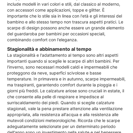
include modelli in vari colori e stili, dal classico al moderno,
con accessori come applicazioni, toppe e glitter. È
importante che lo stile sia in linea con l'età e gli interessi del
bambino e allo stesso tempo non trascura aspetti pratici. Le
scarpe di design possono anche essere un grande elemento
del guardaroba per bambini per occasioni speciali,
combinando comfort con l'eleganza.
Stagionalità e abbinamento al tempo
La stagionalità e l'adattamento al tempo sono altri aspetti
importanti quando si sceglie le scarpe di altri bambini. Per
l'inverno, sono necessari modelli caldi e impermeabili che
proteggono da neve, superfici scivolose e basse
temperature. In primavera e in autunno, scarpe impermeabili,
ma traspiranti, garantendo comfort durante la pioggia e i
giorni più freddi. Le calzature ariose sono cruciali in estate, il
che consente alla pelle di respirare e impedisce al
surriscaldamento dei piedi. Quando si sceglie calzature
stagionali, vale la pena prestare attenzione alla ventilazione
appropriata, alla resistenza all'acqua e alla resistenza alle
mutevoli condizioni meteorologiche. Ricorda che le scarpe
adeguatamente selezionate per un determinato periodo
dell'anno sono un investimento nella salute e nel benessere