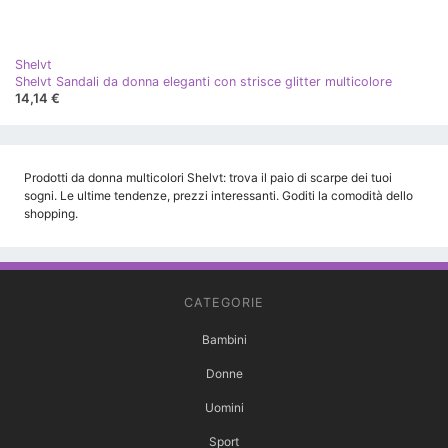
Shelvt
Shelvt Sandali da donna eleganti con strisce glitter multicolore
14,14 €
Prodotti da donna multicolori Shelvt: trova il paio di scarpe dei tuoi
sogni. Le ultime tendenze, prezzi interessanti. Goditi la comodità dello
shopping.
CATEGORIE
Bambini
Donne
Uomini
Sport