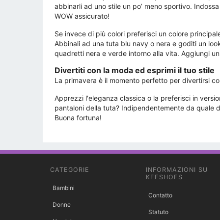
abbinarli ad uno stile un po’ meno sportivo. Indossa
WOW assicurato!
Se invece di più colori preferisci un colore principal
Abbinali ad una tuta blu navy o nera e goditi un loo
quadretti nera e verde intorno alla vita. Aggiungi un
Divertiti con la moda ed esprimi il tuo stile
La primavera è il momento perfetto per divertirsi con 
Apprezzi l'eleganza classica o la preferisci in ve
pantaloni della tuta? Indipendentemente da quale di q
Buona fortuna!
CATEGORIE
INFORMAZIONI SU
KEESHOES
Bambini
Contatto
Donne
Statuto