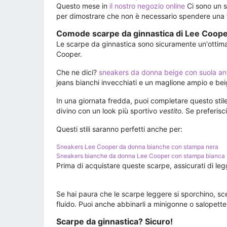
Questo mese in
il nostro negozio online
Ci sono un s
per dimostrare che non è necessario spendere una fo
Comode scarpe da ginnastica di Lee Coop
Le scarpe da ginnastica sono sicuramente un'ottima s
Cooper.
Che ne dici?
sneakers da donna beige con suola ant
jeans bianchi invecchiati e un maglione ampio e be
In una giornata fredda, puoi completare questo stil
divino con un look più sportivo
vestito
. Se preferis
Questi stili saranno perfetti anche per:
Sneakers Lee Cooper da donna bianche con stampa nera
Sneakers bianche da donna Lee Cooper con stampa bianca
Prima di acquistare queste scarpe, assicurati di l
Se hai paura che le scarpe leggere si sporchino, sc
fluido. Puoi anche abbinarli a minigonne o salopette
Scarpe da ginnastica? Sicuro!