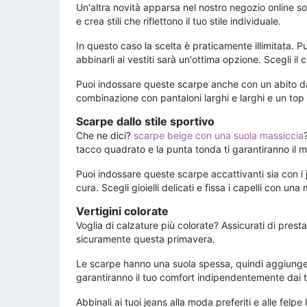
Un'altra novità apparsa nel nostro negozio online sono
e crea stili che riflettono il tuo stile individuale.
In questo caso la scelta è praticamente illimitata. 
abbinarli ai vestiti sarà un'ottima opzione. Scegli i
Puoi indossare queste scarpe anche con un abito d
combinazione con pantaloni larghi e larghi e un top a
Scarpe dallo stile sportivo
Che ne dici?
scarpe beige con una suola massiccia
tacco quadrato e la punta tonda ti garantiranno il m
Puoi indossare queste scarpe accattivanti sia con i j
cura. Scegli gioielli delicati e fissa i capelli con 
Vertigini colorate
Voglia di calzature più colorate? Assicurati di pres
sicuramente questa primavera.
Le scarpe hanno una suola spessa, quindi aggiunger
garantiranno il tuo comfort indipendentemente dai tu
Abbinali ai tuoi jeans alla moda preferiti e alle fel