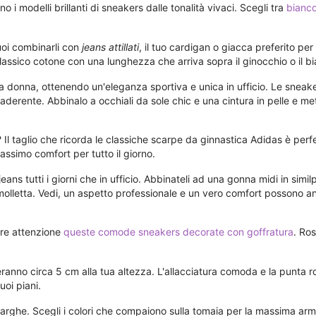
 i modelli brillanti di sneakers dalle tonalità vivaci. Scegli tra
bianco
Puoi combinarli con
jeans attillati
, il tuo cardigan o giacca preferito pe
l classico cotone con una lunghezza che arriva sopra il ginocchio o il 
a donna, ottenendo un'eleganza sportiva e unica in ufficio. Le snea
derente. Abbinalo a occhiali da sole chic e una cintura in pelle e mett
? Il taglio che ricorda le classiche scarpe da ginnastica Adidas è perfe
assimo comfort per tutto il giorno.
eans tutti i giorni che in ufficio. Abbinateli ad una gonna midi in sim
una molletta. Vedi, un aspetto professionale e un vero comfort possono a
tare attenzione
queste comode sneakers decorate con goffratura
. Ros
anno circa 5 cm alla tua altezza. L'allacciatura comoda e la punta
oi piani.
pe larghe. Scegli i colori che compaiono sulla tomaia per la massima ar