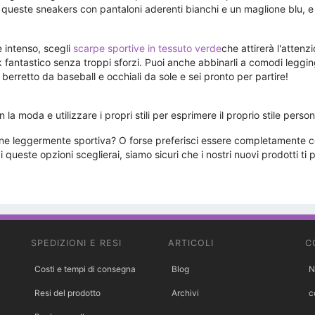
 queste sneakers con pantaloni aderenti bianchi e un maglione blu, e 
e intenso, scegli
scarpe sportive in tessuto verde
che attirerà l'attenzi
k fantastico senza troppi sforzi. Puoi anche abbinarli a comodi leggin
 berretto da baseball e occhiali da sole e sei pronto per partire!
la moda e utilizzare i propri stili per esprimere il proprio stile person
rsione leggermente sportiva? O forse preferisci essere completament
ueste opzioni sceglierai, siamo sicuri che i nostri nuovi prodotti ti pi
SPEDIZIONI E RESI
ARTICOLI
C
Costi e tempi di consegna
Blog
N
Resi del prodotto
Archivi
c