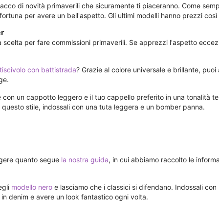
acco di novità primaverili che sicuramente ti piaceranno. Come sempr
rtuna per avere un bell'aspetto. Gli ultimi modelli hanno prezzi così
er
celta per fare commissioni primaverili. Se apprezzi l'aspetto eccezion
iscivolo con battistrada
? Grazie al colore universale e brillante, puoi 
ige.
e con un cappotto leggero e il tuo cappello preferito in una tonalità 
ci questo stile, indossali con una tuta leggera e un bomber panna.
eggere quanto segue
la nostra guida
, in cui abbiamo raccolto le inform
egli
modello nero
e lasciamo che i classici si difendano. Indossali con 
 in denim e avere un look fantastico ogni volta.