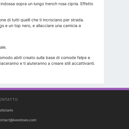
indossa sopra un lungo trench rosa cipria. Effetto
one di tutti quelli che ti incrociano per strada.
gs e un top nero, e allacciare una camicia a
ale.
e comodo
abiti
creato sulla base di comode felpe e
aceranno e ti aiuteranno a creare stili accattivanti.
ONTATTO
otiziario
ontact@keeshoes.com