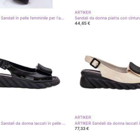
ARTIKER
ARTIKER Sandali in pelle femminile per l'antico artistirista 52C0483 BIANCO
44,65 €
ARTIKER
ARTIKER Sandali da donna laccati in pelle con cuneo con decorazione artker 56c1564 nero
77,33 €