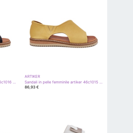
ARTIKER
Sandali in pelle femminile artiker 46c1016 nero
Sandali in pelle femminile artiker 46c1015 giallo
86,93 €