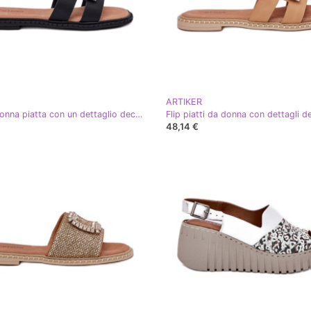
ARTIKER
Flip da donna piatta con un dettaglio decorativo artiker 56c1336 nero
48,14 €