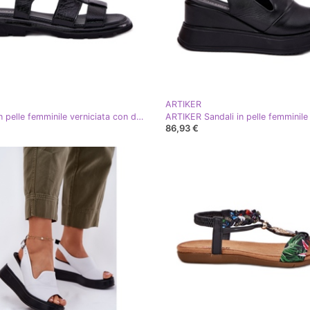
ARTIKER
Sandali in pelle femminile verniciata con dettagli decorativi artiker 56c0691 nero
86,93 €