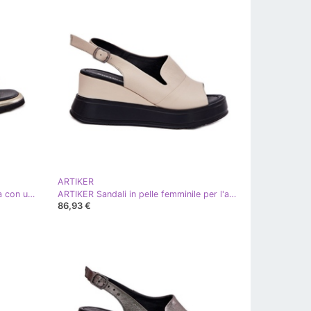
ARTIKER
Sandali in pelle femminile verniciata con un dettaglio decorativo artiker 56c0689 pln d'oro
ARTIKER Sandali in pelle femminile per l'antico artistirista 54C0401 beige
86,93 €