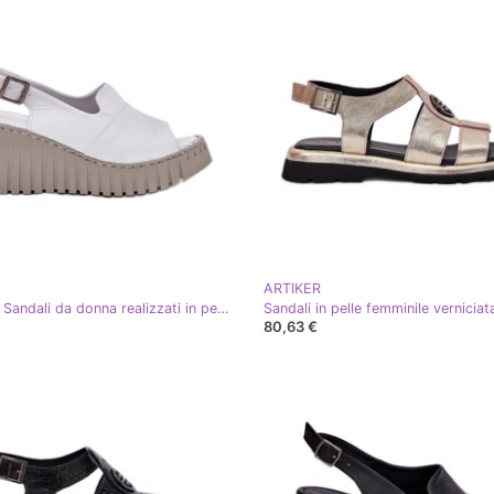
ARTIKER
ARTIKER Sandali da donna realizzati in pelle naturale per un cuneo artker 54c0786 bianco
80,63 €