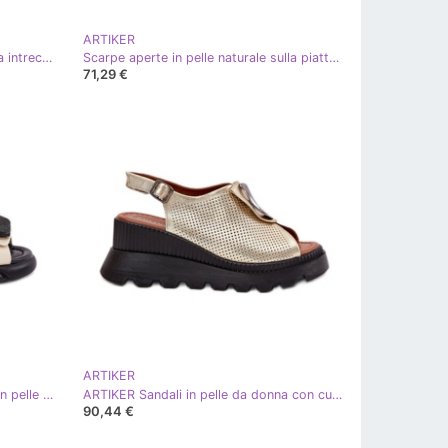
ARTIKER
Sandali da donna piatta con cintura intrecciata e decorazione artiker 56c1318 nero
Scarpe aperte in pelle naturale sulla piattaforma bianca ARTIKER 56C2101 bianco
71,29 €
ARTIKER
ARTIKER Sandali da donna laccati in pelle con antico artistirista 56C1567 beige
ARTIKER Sandali in pelle da donna con cuneo con decorazione artker 56c0109 zlotys d'oro
90,44 €