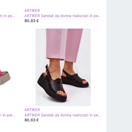
ARTIKER
ARTIKER Sandali da donna realizzati in pelle naturale su cuneo artker 56c0958 bianco
ARTIKER Sandali da donna realizzati in pelle naturale su cuneo artker 56c0957 beige
80,63 €
ARTIKER
ARTIKER Sandali femminili realizzati in pelle naturale per un cuneo artker 54c0789 fucsia rosa
ARTIKER Sandali da donna realizzati in pelle naturale su cuneo artker 54c0791 nero
80,63 €