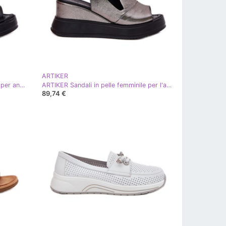
ARTIKER
ARTIKER Sandali in pelle femminile per ancoraggio Artker 52C0484 Nero
ARTIKER Sandali in pelle femminile per l'antico artistiio 54C0402 Grafite argento
89,74 €