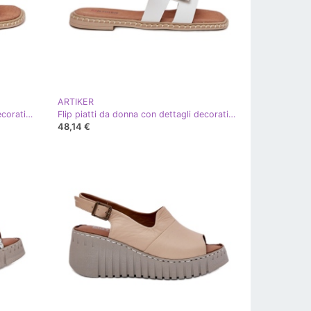
ARTIKER
Flip piatti da donna con dettagli decorativi artiker 56c1335 beige
Flip piatti da donna con dettagli decorativi artiker 56c1334 bianco
48,14 €