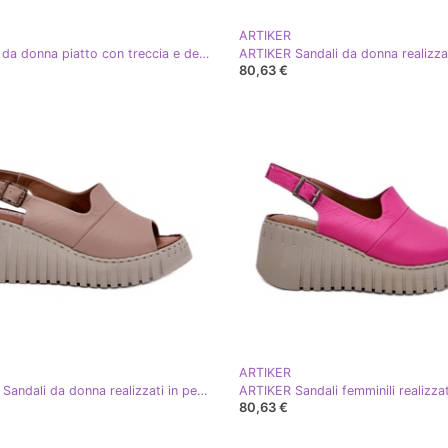
ARTIKER
Infradito da donna piatto con treccia e decorazione artiker 56c1337 beige
80,63 €
ARTIKER
ARTIKER Sandali da donna realizzati in pelle naturale per un cuneo artker 54c0788 beige scuro
80,63 €