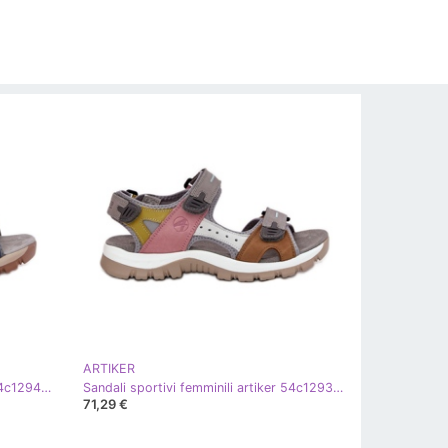
ARTIKER
Sandali sportivi femminili artiker 54c1294 multikolor multicolore
Sandali sportivi femminili artiker 54c1293 multikolor multicolore
71,29 €