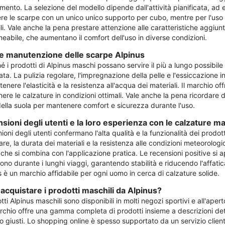
mento. La selezione del modello dipende dall'attività pianificata, ad 
ere le scarpe con un unico unico supporto per cubo, mentre per l'uso u
bili. Vale anche la pena prestare attenzione alle caratteristiche aggi
eabile, che aumentano il comfort dell'uso in diverse condizioni.
e manutenzione delle scarpe Alpinus
é i prodotti di Alpinus maschi possano servire il più a lungo possibile
a. La pulizia regolare, l'impregnazione della pelle e l'essiccazione in
enere l'elasticità e la resistenza all'acqua dei materiali. Il marchio 
re le calzature in condizioni ottimali. Vale anche la pena ricordare di 
della suola per mantenere comfort e sicurezza durante l'uso.
sioni degli utenti e la loro esperienza con le calzature ma
ioni degli utenti confermano l'alta qualità e la funzionalità dei prodott
re, la durata dei materiali e la resistenza alle condizioni meteorologic
che si combina con l'applicazione pratica. Le recensioni positive si 
ono durante i lunghi viaggi, garantendo stabilità e riducendo l'affati
s è un marchio affidabile per ogni uomo in cerca di calzature solide.
acquistare i prodotti maschili da Alpinus?
tti Alpinus maschili sono disponibili in molti negozi sportivi e all'aperto
chio offre una gamma completa di prodotti insieme a descrizioni dettag
 giusti. Lo shopping online è spesso supportato da un servizio clienti