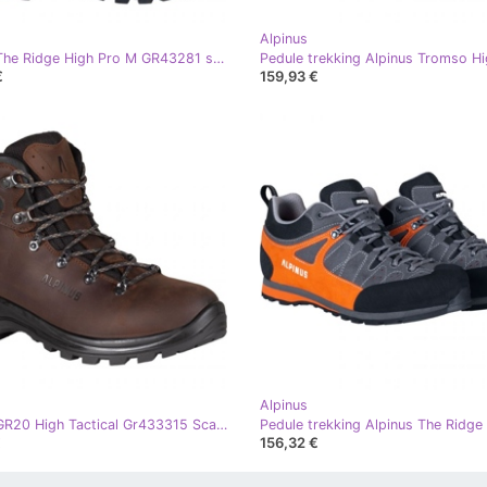
Alpinus
Alpinus The Ridge High Pro M GR43281 scarponi da montagna multicolore
€
159,93 €
Alpinus
Alpinus GR20 High Tactical Gr433315 Scarpe da trekking marrone
€
156,32 €