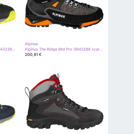
Alpinus
Alpinus Tromso Low Tactical M GR43339 scarpe da trekking giallo
Alpinus The Ridge Mid Pro GR43288 scarpe da trekking multicolore
200,81 €