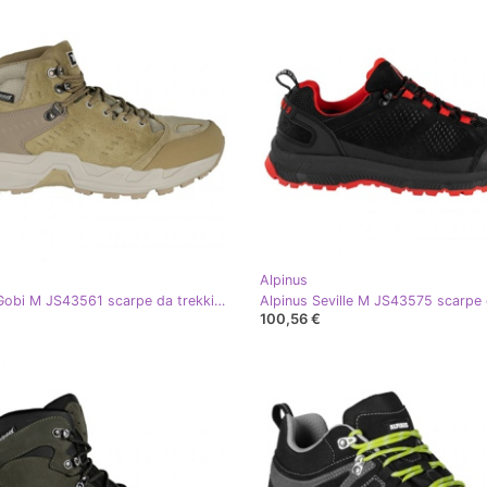
Alpinus
Alpinus Gobi M JS43561 scarpe da trekking beige marrone
100,56 €