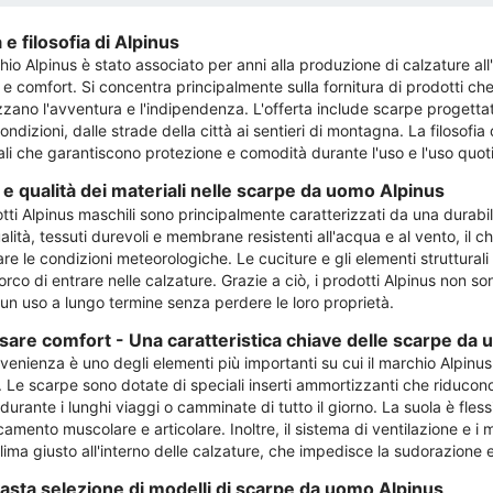
 e filosofia di Alpinus
hio Alpinus è stato associato per anni alla produzione di calzature all
e comfort. Si concentra principalmente sulla fornitura di prodotti che 
zano l'avventura e l'indipendenza. L'offerta include scarpe progettate
ondizioni, dalle strade della città ai sentieri di montagna. La filosofi
ali che garantiscono protezione e comodità durante l'uso e l'uso quot
 e qualità dei materiali nelle scarpe da uomo Alpinus
tti Alpinus maschili sono principalmente caratterizzati da una durabilit
alità, tessuti durevoli e membrane resistenti all'acqua e al vento, il 
e le condizioni meteorologiche. Le cuciture e gli elementi strutturali 
orco di entrare nelle calzature. Grazie a ciò, i prodotti Alpinus non s
un uso a lungo termine senza perdere le loro proprietà.
sare comfort - Una caratteristica chiave delle scarpe da
venienza è uno degli elementi più importanti su cui il marchio Alpinus
. Le scarpe sono dotate di speciali inserti ammortizzanti che riducono
urante i lunghi viaggi o camminate di tutto il giorno. La suola è fless
icamento muscolare e articolare. Inoltre, il sistema di ventilazione e i 
lima giusto all'interno delle calzature, che impedisce la sudorazione 
asta selezione di modelli di scarpe da uomo Alpinus