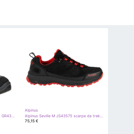
Alpinus
Scarpe da trekking Alpinus Cartujo GR43622 nero
Alpinus Seville M JS43575 scarpe da trekking nero rosso
75,15 €