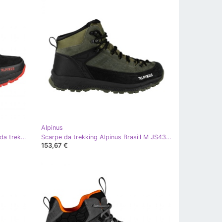
Alpinus
Alpinus Seville M JS43575 scarpe da trekking nero
Scarpe da trekking Alpinus Brasill M JS43583 nero verde
153,67 €