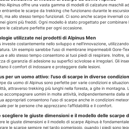
hio Alpinus offre una vasta gamma di modelli di calzature maschili adat
e entrambe le scarpe da trekking che funzionano durante le escursioni
ti, ma allo stesso tempo funzionali. Ci sono anche scarpe invernali c
nei giorni più freddi. Ogni modello è stato progettato per combinare l
vare le calzature perfette per ogni occasione.
logie utilizzate nei prodotti di Alpinus Men
s investe costantemente nello sviluppo e nell'innovazione, utilizzan
zatura. Un esempio sarebbe l'uso di membrane impermeabili Gore-Tex o
ua e allo stesso tempo consentono ai tuoi piedi di respirare. Inoltre, s
za di garanzia di adesione su superfici scivolose e irregolari. Gli ins
ano il comfort di indossare e proteggere dalle lesioni.
us per un uomo attivo: l'uso di scarpe in diverse condizion
rpe da uomo di Alpinus sono perfette per varie condizioni e situazion
ittà, attraverso trekking più lunghi nella foresta, a gite in montagna. L
o accompagnare uomini in molte attività, indipendentemente dalla sta
ua appropriati consentono l'uso di scarpe anche in condizioni meteorolo
ale per le persone che apprezzano l'affidabilità e il comfort.
scegliere le giuste dimensioni e il modello delle scarpe 
ere le giuste dimensioni e il modello di scarpe Alpinus è fondamentale
urare le scarpe sempre nel tardo pomeriggio, quando i piedi sono legg