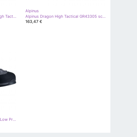
Alpinus
Pedule trekking Alpinus Tromso High Tactical M GR43332 blu
Alpinus Dragon High Tactical GR43305 scarpe da trekking multicolore
163,47 €
Pedule trekking Alpinus The Ridge Low Pro GR43298 grigio