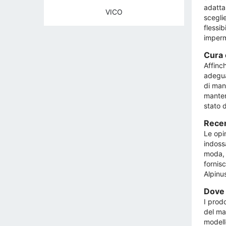
adatta
VICO
scegli
flessi
imperm
Cura 
Affinch
adeguat
di mant
mantene
stato 
Recen
Le opin
indossa
moda, 
fornisc
Alpinu
Dove 
I prodo
del mar
modello