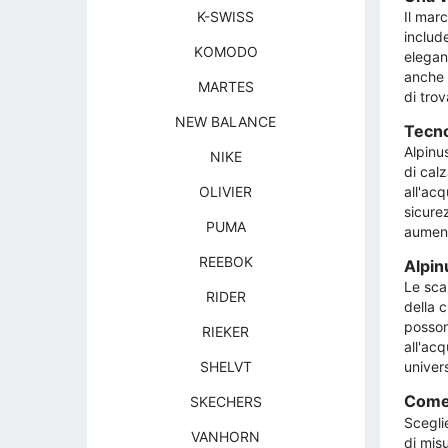
K-SWISS
Il marc
includ
KOMODO
elegan
anche 
MARTES
di tro
NEW BALANCE
Tecno
Alpinu
NIKE
di cal
OLIVIER
all'acq
sicurez
PUMA
aument
REEBOK
Alpin
Le sca
RIDER
della c
posson
RIEKER
all'acq
SHELVT
univers
Come 
SKECHERS
Scegli
VANHORN
di mis