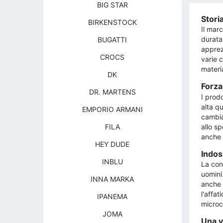
BIG STAR
Storia
BIRKENSTOCK
Il marc
durata 
BUGATTI
apprez
CROCS
varie c
materi
DK
Forza
DR. MARTENS
I prodo
alta qu
EMPORIO ARMANI
cambiar
allo sp
FILA
anche 
HEY DUDE
Indos
INBLU
La con
uomini
INNA MARKA
anche d
l'affat
IPANEMA
microc
JOMA
Una v