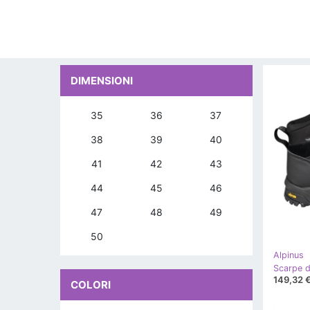
DIMENSIONI
35
36
37
38
39
40
41
42
43
44
45
46
47
48
49
50
Alpinus
149,32 
COLORI