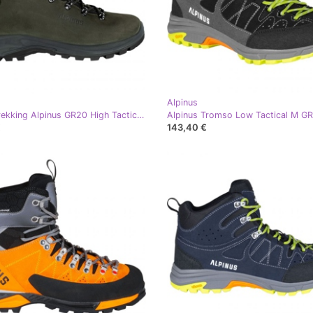
Alpinus
Pedule trekking Alpinus GR20 High Tactical M GR43629 verde
€
143,40 €