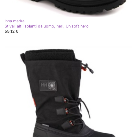
Inna marka
Stivali alti isolanti da uomo, neri, Unisoft nero
55,12 €