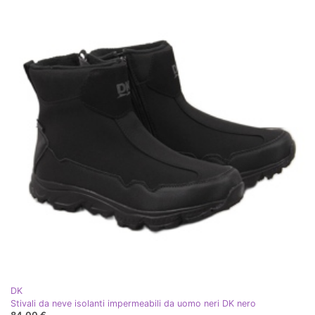
DK
Stivali da neve isolanti impermeabili da uomo neri DK nero
84,00 €