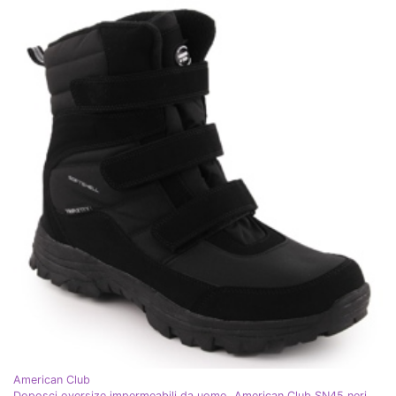
American Club
Doposci oversize impermeabili da uomo, American Club SN45 neri nero