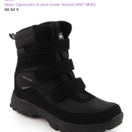
News Capiscretti di neve isolati Notizie 4997 NERO
68,94 €