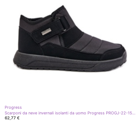
Progress
Scarponi da neve invernali isolanti da uomo Progress PROGJ-22-153 Neri nero
62,77 €