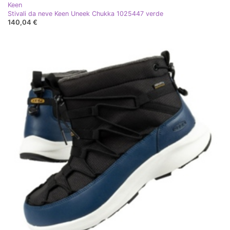
Keen
Stivali da neve Keen Uneek Chukka 1025447 verde
140,04 €