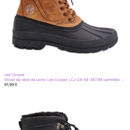
Lee Cooper
Stivali da neve da uomo Lee Cooper LCJ-24-44-2873M cammello marrone
61,99 €