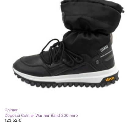
Colmar
Doposci Colmar Warmer Band 200 nero
123,52 €