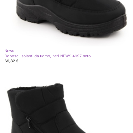
News
Doposci isolanti da uomo, neri NEWS 4997 nero
69,82 €