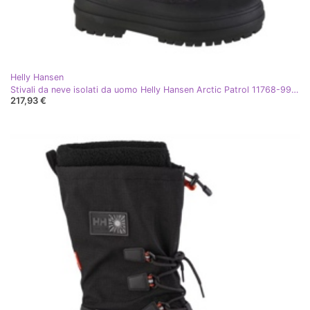
Helly Hansen
Stivali da neve isolati da uomo Helly Hansen Arctic Patrol 11768-990 Nero
217,93 €