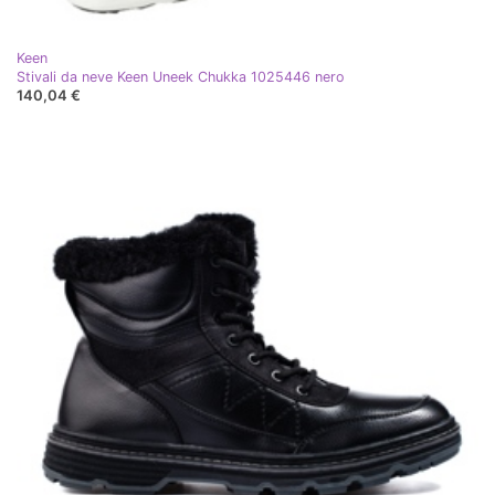
Keen
Stivali da neve Keen Uneek Chukka 1025446 nero
140,04 €