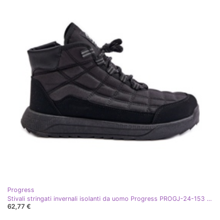
Progress
Stivali stringati invernali isolanti da uomo Progress PROGJ-24-153 Neri nero
62,77 €