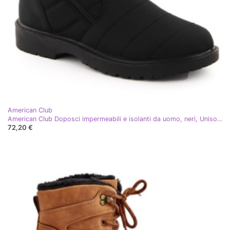
American Club
American Club Doposci impermeabili e isolanti da uomo, neri, Unisoft nero
72,20 €