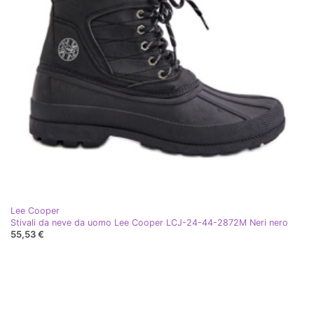
Lee Cooper
Stivali da neve da uomo Lee Cooper LCJ-24-44-2872M Neri nero
55,53 €