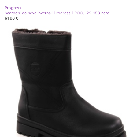
Progress
Scarponi da neve invernali Progress PROGJ-22-153 nero
61,98 €