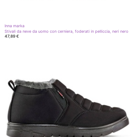
Inna marka
Stivali da neve da uomo con cerniera, foderati in pelliccia, neri nero
47,89 €