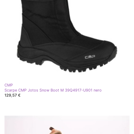
CMP
Scarpe CMP Jotos Snow Boot M 39Q4917-U901 nero
129,57 €