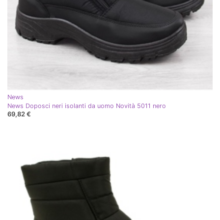
News
News Doposci neri isolanti da uomo Novità 5011 nero
69,82 €