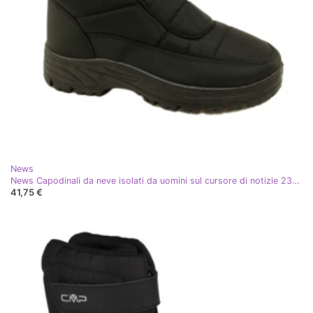
News
News Capodinali da neve isolati da uomini sul cursore di notizie 23MN26-4997 NERO
41,75 €