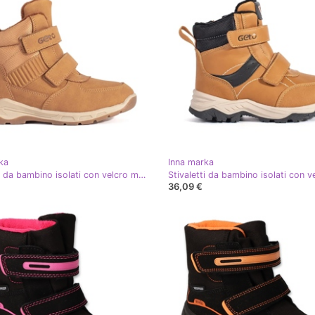
ka
Inna marka
Stivaletti da bambino isolati con velcro marrone
36,09 €