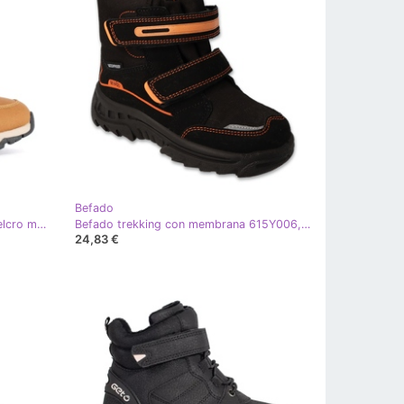
Befado
Stivaletti da bambino isolati con velcro marrone
Befado trekking con membrana 615Y006, nero e arancione
24,83 €