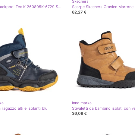
Skechers
Kappa Blackpool Tex K 260805K-6729 Scarpe blu
82,27 €
ka
Inna marka
a ragazzo alti e isolanti blu
36,09 €