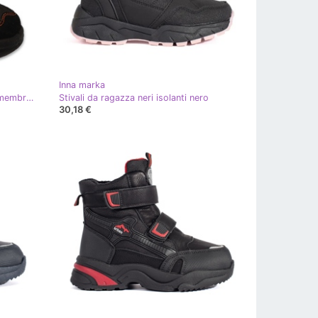
Inna marka
Pantaloni da trekking Befado con membrana in velcro 615X006 nero-arancio
Stivali da ragazza neri isolanti nero
30,18 €