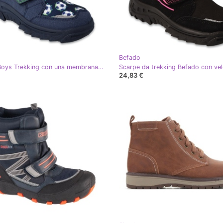
Befado
Befado Boys Trekking con una membrana a sfera blu/verde 615x004
24,83 €