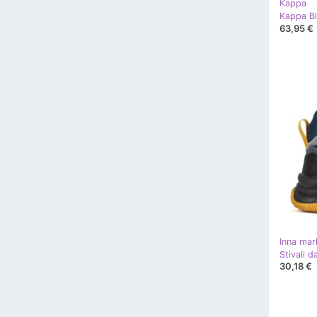
Kappa
63,95 €
Inna mar
Stivali d
30,18 €