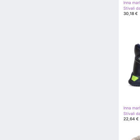
Inna mar
Stivali d
30,18 €
Inna mar
Stivali d
22,64 €