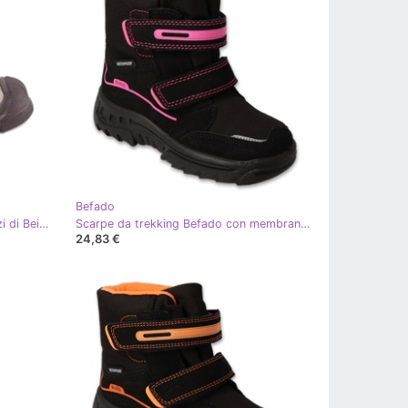
Befado
EVento Scarpe sportive per ragazzi di Beige Boys
Scarpe da trekking Befado con membrana 615Y003, nere e rosa nero
24,83 €