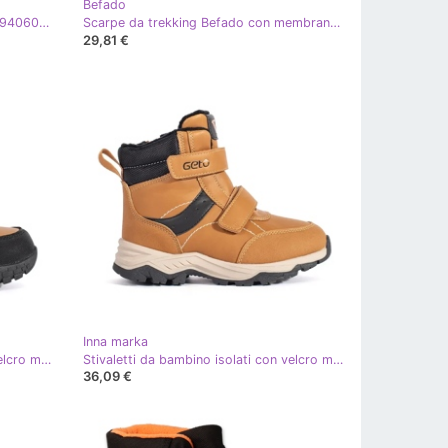
Befado
Scarpe Skechers Gravlen Marrone 94060L-BRN
Scarpe da trekking Befado con membrana 615X002 blu
29,81 €
Inna marka
Stivaletti da bambino isolati con velcro marrone
Stivaletti da bambino isolati con velcro marrone
36,09 €