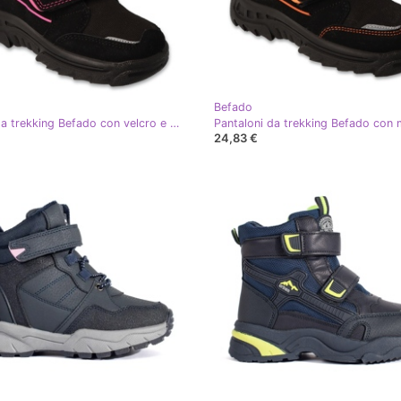
Befado
Scarpe da trekking Befado con velcro e membrana 615X003, nere e rosa nero
24,83 €