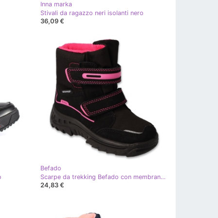
Inna marka
Stivali da ragazzo neri isolanti nero
36,09 €
Befado
o
Scarpe da trekking Befado con membrana 615Y003, nere e rosa nero
24,83 €