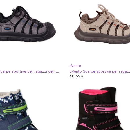
eVento
EVento Scarpe sportive per ragazzi dei ragazzi neri nero
40,59 €