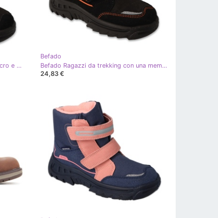
Befado
Scarpe da trekking Befado con velcro e membrana 615X003, nere e rosa nero
Befado Ragazzi da trekking con una membrana 615y006 Black-Orange nero
24,83 €