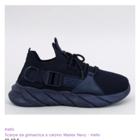
Inello
Scarpe da ginnastica a calzino Wades Navy - Inello
19,48 €