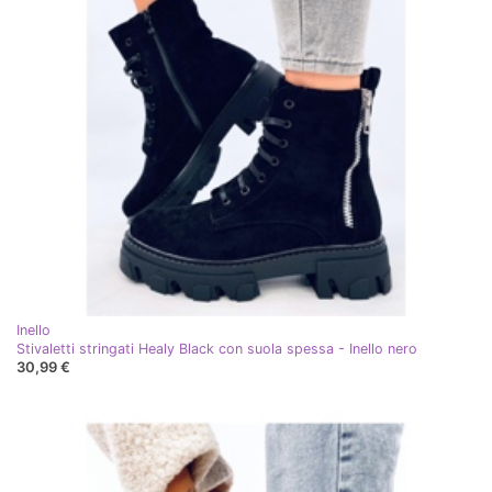
Inello
Stivaletti stringati Healy Black con suola spessa - Inello nero
30,99 €