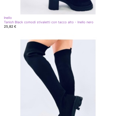
Inello
Tanish Black comodi stivaletti con tacco alto - Inello nero
25,82 €