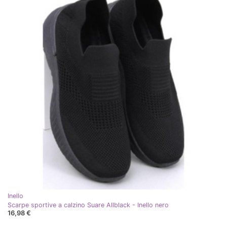
Inello
Scarpe sportive a calzino Suare Allblack - Inello nero
16,98 €