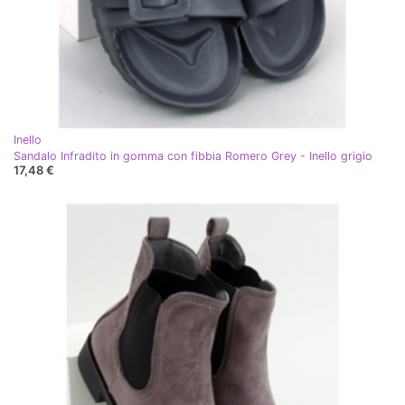
Inello
Sandalo Infradito in gomma con fibbia Romero Grey - Inello grigio
17,48 €