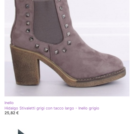
Inello
Hidalgo Stivaletti grigi con tacco largo - Inello grigio
25,82 €