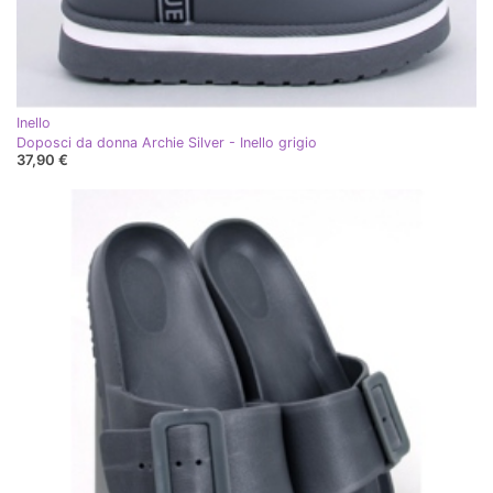
Inello
Doposci da donna Archie Silver - Inello grigio
37,90 €