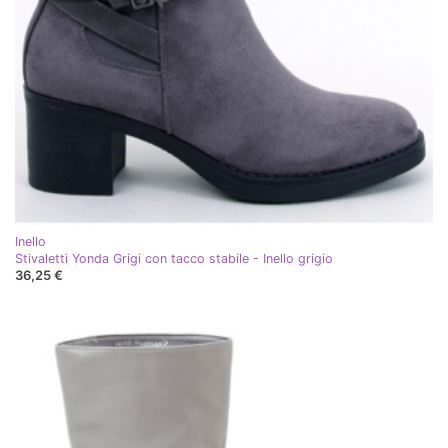
Inello
Stivaletti Yonda Grigi con tacco stabile - Inello grigio
36,25 €