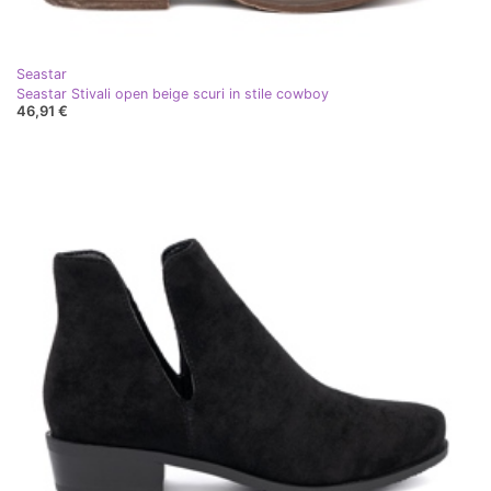
Seastar
Seastar Stivali open beige scuri in stile cowboy
46,91 €