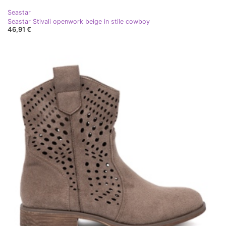
Seastar
Seastar Stivali openwork beige in stile cowboy
46,91 €