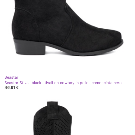
Seastar
Seastar Stivali black stivali da cowboy in pelle scamosciata nero
46,91 €