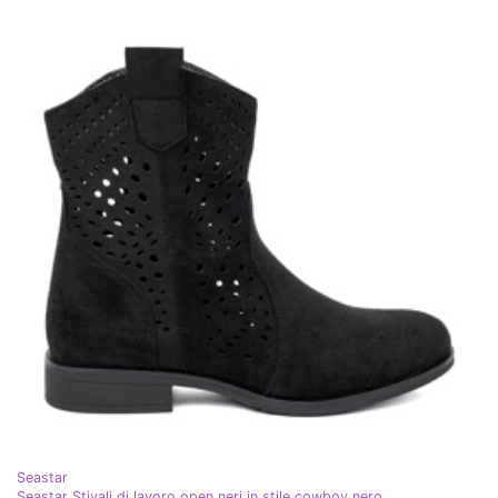
Seastar
Seastar Stivali di lavoro open neri in stile cowboy nero