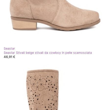
Seastar
Seastar Stivali beige stivali da cowboy in pelle scamosciata
46,91 €