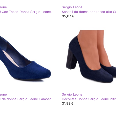
eone
Sergio Leone
Décolleté Con Tacco Donna Sergio Leone Blu Navy PB216
35,67 €
eone
Sergio Leone
Décolleté da donna Sergio Leone Camoscio Blu Navy Orsola
31,98 €