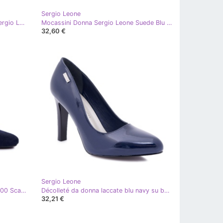
Sergio Leone
Sandali da donna con tacco alto Sergio Leone Navy Blue Husk SK870 blu navy
Mocassini Donna Sergio Leone Suede Blu Navy MK722
32,60 €
Sergio Leone
Décolleté Donna Sergio Leone PB200 Scamosciato Blu Navy Selva
Décolleté da donna laccate blu navy su barra Sergio Leone Campbell
32,21 €