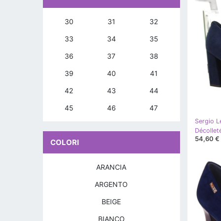
30
31
32
33
34
35
36
37
38
39
40
41
42
43
44
45
46
47
Sergio L
Décollet
54,60 €
COLORI
ARANCIA
ARGENTO
BEIGE
BIANCO