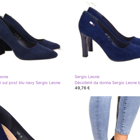
eone
Sergio Leone
é sul post blu navy Sergio Leone
Décolleté da donna Sergio Leone b
49,76 €