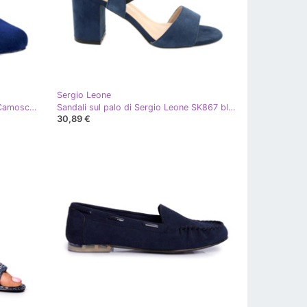
Sergio Leone
Décolleté da donna Sergio Leone Camoscio Blu Navy Orsola
Sandali sul palo di Sergio Leone SK867 blu navy
30,89 €