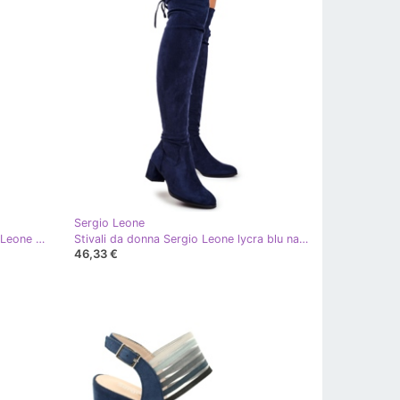
Sergio Leone
Stivali sopra il ginocchio di Sergio Leone blu navy blu
Stivali da donna Sergio Leone lycra blu navy KZ281
46,33 €