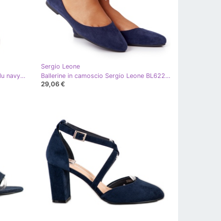
Sergio Leone
Mocassini da donna in camoscio blu navy Sergio Leone
Ballerine in camoscio Sergio Leone BL622 Blu navy
29,06 €