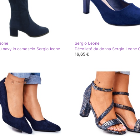
eone
Sergio Leone
Stivali blu navy in camoscio Sergio leone KZ277
16,65 €