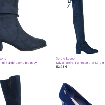
eone
Sergio Leone
lti di Sergio Leone blu navy
53,76 €