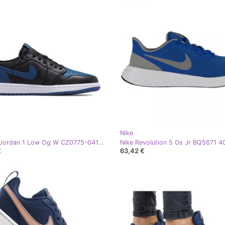
Nike
Nike Air Jordan 1 Low Og W CZ0775-041 nero blu navy
€
63,42 €