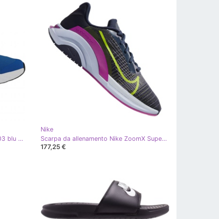
Nike
Nike Revolution 5 Gs Jr BQ5671 403 blu navy blu
Scarpa da allenamento Nike ZoomX SuperRep Surge W CK9406-420 blu navy rosa grigio verde
177,25 €