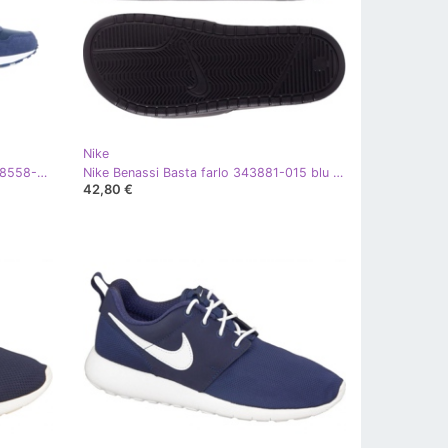
Nike
Scarpa Nike Md Valiant (GS) Jr CN8558-401 blu navy d'oro
Nike Benassi Basta farlo 343881-015 blu navy
42,80 €