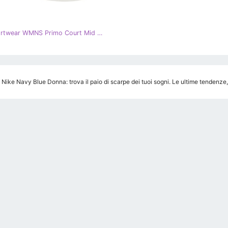
Nike Sportwear WMNS Primo Court Mid Modern W 861673-400 blu navy
 Nike Navy Blue Donna: trova il paio di scarpe dei tuoi sogni. Le ultime tendenze,