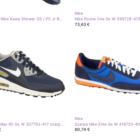
Nike
Ciabatte Nike Kawa Shower GS / PS Jr BQ6831-402 blu navy
73,63 €
Nike
Nike Air Max 90 Gs W 307793-417 scarpe blu navy
€
60,74 €