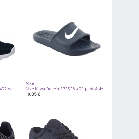
Nike
Nike Air Max Tavas Gs W 814443-402 scarpe blu navy
Nike Kawa Doccia 832528 400 pantofole bianco blu navy
19,05 €