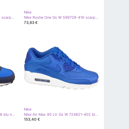
Nike
Nike Roshe One Gs W 599728-413 scarpe blu navy verde
Nike Roshe One Gs W 599728-416 scarpe bianco blu navy
73,63 €
Nike
Scarpa Nike Elite Gs W 418720-408 blu navy blu
Nike Air Max 90 Ltr Gs W 724821-402 blu navy
153,40 €