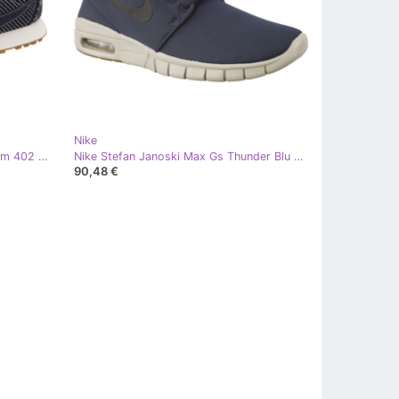
Nike
Nike In Pre Montreal Racer Vntg Prm 402 blu navy
Nike Stefan Janoski Max Gs Thunder Blu Nero Gum Brown blu navy
90,48 €