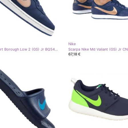
Nike
Nike Court Borough Low 2 (GS) Jr BQ5448-401 scarpe beige blu navy
67,18 €