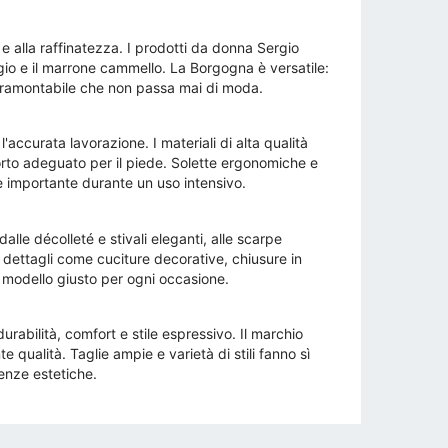
e alla raffinatezza. I prodotti da donna Sergio
rigio e il marrone cammello. La Borgogna è versatile:
ntramontabile che non passa mai di moda.
accurata lavorazione. I materiali di alta qualità
orto adeguato per il piede. Solette ergonomiche e
te importante durante un uso intensivo.
le décolleté e stivali eleganti, alle scarpe
ai dettagli come cuciture decorative, chiusure in
il modello giusto per ogni occasione.
abilità, comfort e stile espressivo. Il marchio
 qualità. Taglie ampie e varietà di stili fanno sì
enze estetiche.