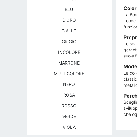
Color
BLU
La Bor
D'ORO
Leone i
funzio
GIALLO
Propr
GRIGIO
Le scar
garant
INCOLORE
suole 
MARRONE
Modell
La col
MULTICOLORE
classic
NERO
metallo
ROSA
Perch
Scegli
ROSSO
svilupp
che og
VERDE
VIOLA