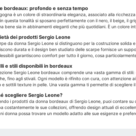
e bordeaux: profondo e senza tempo
gogna è un colore di straordinaria eleganza, associato alla ricchezza 
n questa tonalità si sposano perfettamente con il nero, il beige, il g
na bene sia in abbinamenti eleganti che più quotidiani. È un colore i
ietà dei prodotti Sergio Leone
pe da donna Sergio Leone si distinguono per la costruzione solida e l'
iscono durata e il design ben studiato delle scarpe fornisce un supp
flessibili garantiscono comfort per tutto il giorno, cosa particolarmen
i e stili disponibili in bordeaux
lezione Sergio Leone bordeaux comprende una vasta gamma di stili: dal
he, fino agli stivali. Ogni modello è rifinito con cura, con attenzione 
 e sottili texture in pelle. Una vasta gamma ti permette di scegliere 
é scegliere Sergio Leone?
endo i prodotti da donna bordeaux di Sergio Leone, puoi contare su dur
a costantemente le sue collezioni, offrendo design attuali di eccellente
ni donna possa trovare un modello adatto alle sue esigenze e prefer