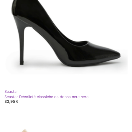
Seastar
Seastar Décolleté classiche da donna nere nero
33,95 €