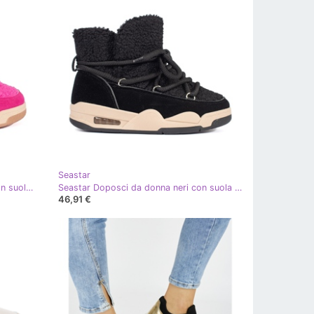
Seastar
Seastar Doposci da donna rosa con suola spessa
Seastar Doposci da donna neri con suola spessa nero
46,91 €