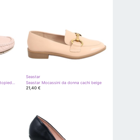
Seastar
Seastar Mocassini classici con sottopiede in pelle Beige
Seastar Mocassini da donna cachi beige
21,40 €