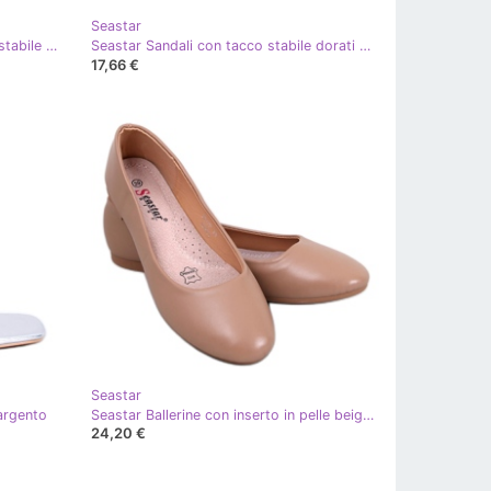
Seastar
Seastar Sandali bianchi con tacco stabile bianco
Seastar Sandali con tacco stabile dorati d'oro
17,66 €
Seastar
argento
Seastar Ballerine con inserto in pelle beige-kaki
24,20 €