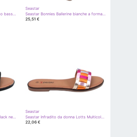
Seastar
Seastar Sandali Clary neri con tacco basso nero
Seastar Bonnies Ballerine bianche a forma di orsetto bianco
25,51 €
Seastar
Seastar Infradito da donna Lotts Black nero
Seastar Infradito da donna Lotts Multicolor multicolore
22,06 €