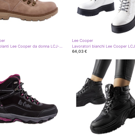
per
Lee Cooper
Stivali isolanti Lee Cooper da donna LCJ-24-03-3042 Beige scuro
64,03 €