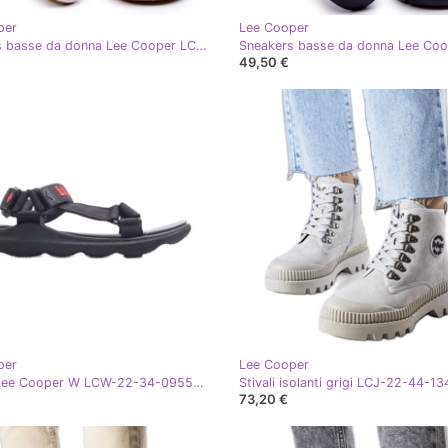
per
Lee Cooper
Sneakers basse da donna Lee Cooper LCW-23-44-1655L Beige
49,50 €
per
Lee Cooper
Sandali Lee Cooper W LCW-22-34-0955L nero
73,20 €