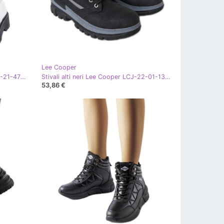
Lee Cooper
Lavoratori bianchi Lee Cooper LCJ-21-47-0666LB bianco
Stivali alti neri Lee Cooper LCJ-22-01-1374L nero
53,86 €