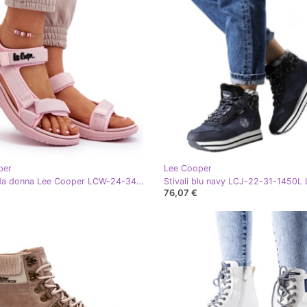
per
Lee Cooper
Sandali da donna Lee Cooper LCW-24-34-2613L Pink rosa
76,07 €