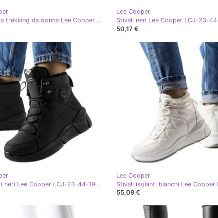
per
Lee Cooper
Scarpe da trekking da donna Lee Cooper LCJ-23-01-2020L Nere nero
50,17 €
per
Lee Cooper
Stivali alti neri Lee Cooper LCJ-23-44-1979L nero
55,09 €