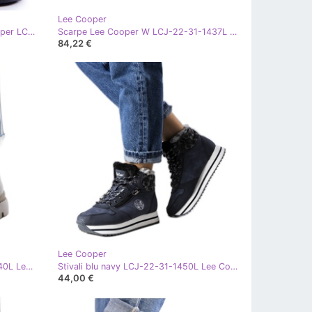
Lee Cooper
Sneakers basse da donna Lee Cooper LCW-23-44-1652L Nere nero
Scarpe Lee Cooper W LCJ-22-31-1437L nero
84,22 €
Lee Cooper
Stivali isolanti grigi LCJ-22-44-1340L Lee Cooper grigio
Stivali blu navy LCJ-22-31-1450L Lee Cooper
44,00 €