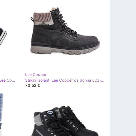
Lee Cooper
Stivali blu navy LCJ-22-31-1450L Lee Cooper
Stivali isolanti Lee Cooper da donna LCJ-24-03-3043 Neri nero
70,52 €