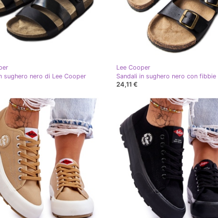
per
Lee Cooper
in sughero nero di Lee Cooper
24,11 €