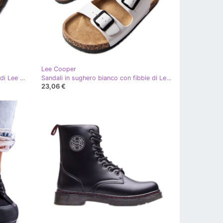
Lee Cooper
Sandali in sughero nero con fibbie di Lee Cooper LCW-22-35-1163L
Sandali in sughero bianco con fibbie di Lee Cooper LCW-22-35-1160L
23,06 €