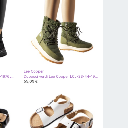
Lee Cooper
Stivali neri Lee Cooper LCJ-23-44-1976L nero
Doposci verdi Lee Cooper LCJ-23-44-1988L verde
55,09 €