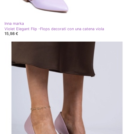
Inna marka
Violet Elegant Flip -Flops decorati con una catena viola
15,98 €