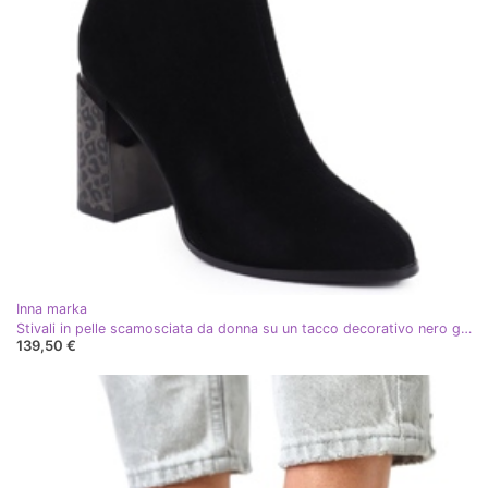
Inna marka
Stivali in pelle scamosciata da donna su un tacco decorativo nero gino fasiani 9210
139,50 €