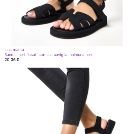
Inna marka
Sandali neri fissati con una caviglia maimuna nero
20,36 €