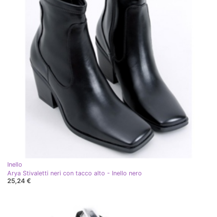
Inello
Arya Stivaletti neri con tacco alto - Inello nero
25,24 €