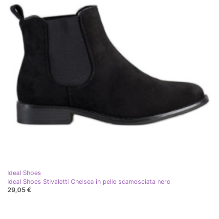
Ideal Shoes
Ideal Shoes Stivaletti Chelsea in pelle scamosciata nero
29,05 €