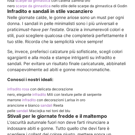
rosa
scarpe da ginnastica
con catena Samina oro
nero
scarpe da ginnastica
nello stile delle scarpe da ginnastica di Godin
Infradito e sandali in stile vacanziero
Nelle giornate calde, le gonne ariose sono un must per ogni
donna. I sandali in pelle minimalisti sono i più universali e
pratici
must-have per l'estate.
Grazie a innumerevoli colori e
stili, puoi scegliere qualcosa che completerà perfettamente il
tuo stile. Ricorda che la semplicità vince sempre!
Se, invece, preferisci calzature più sofisticate, scegli colori
sgargianti e alla moda e stampe intriganti su infradito e
sandali. Per evitare un risultato finale caricaturale, abbinateli
consapevolmente ad abiti e gonne monocromatiche.
Conosci i nostri ideali:
infradito rosa
con delicata decorazione
nero, elegante
infradito
Mili con texture pelle di serpente
marrone
infradito
con decorazioni Larisa in oro
arancione e bianco
sandali
Reeta
pelle
sandali
Maciejka nei toni del blu
Stivali per le giornate fredde e il maltempo
L'oscurità autunnale fuori non deve farti rinunciare a
indossare abiti e gonne. Tutto quello che devi fare è
scegliere i collant del colore giusto, mettere sopra un