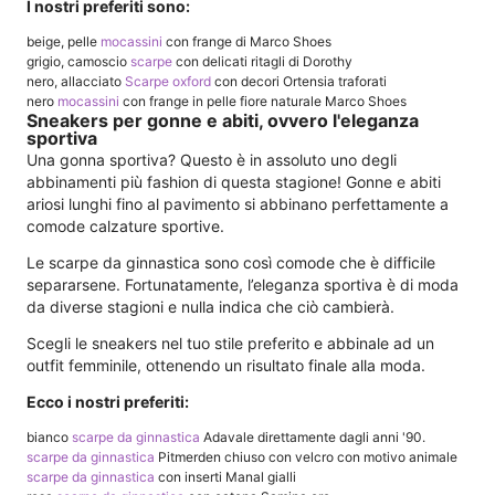
I nostri preferiti sono:
beige, pelle
mocassini
con frange di Marco Shoes
grigio, camoscio
scarpe
con delicati ritagli di Dorothy
nero, allacciato
Scarpe oxford
con decori Ortensia traforati
nero
mocassini
con frange in pelle fiore naturale Marco Shoes
Sneakers per gonne e abiti, ovvero l'eleganza
sportiva
Una gonna sportiva? Questo è in assoluto uno degli
abbinamenti più fashion di questa stagione! Gonne e abiti
ariosi lunghi fino al pavimento si abbinano perfettamente a
comode calzature sportive.
Le scarpe da ginnastica sono così comode che è difficile
separarsene. Fortunatamente, l’eleganza sportiva è di moda
da diverse stagioni e nulla indica che ciò cambierà.
Scegli le sneakers nel tuo stile preferito e abbinale ad un
outfit femminile, ottenendo un risultato finale alla moda.
Ecco i nostri preferiti:
bianco
scarpe da ginnastica
Adavale direttamente dagli anni '90.
scarpe da ginnastica
Pitmerden chiuso con velcro con motivo animale
scarpe da ginnastica
con inserti Manal gialli