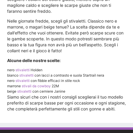
maglione caldo e scegliere le scarpe giuste che non ti
faranno sentire freddo.
Nelle giornate fredde, scegli gli stivaletti. Classico nero e
marrone, o magari beige tenue? La scelta dipende da te e
dall'effetto che vuoi ottenere. Evitate però scarpe scure con
le gambe scoperte. In questo modo potresti sembrare più
basso e la tua figura non avrà più un bell'aspetto. Scegli i
collant neri e il gioco è fatto!
Alcune delle nostre scelte:
nero
stivaletti
Holden
bianco
stivaletti
con lacci a contrasto e suola Startrail nera
nero
stivaletti
con fibbie efficaci in stile rock
marrone
stivali da cowboy
22M
beige
stivaletti
con cerniere Janine
Siamo sicuri che con i nostri consigli sceglierai il tuo modello
preferito di scarpe basse per ogni occasione e ogni stagione,
che completerà perfettamente gli stili con gonne e abiti.