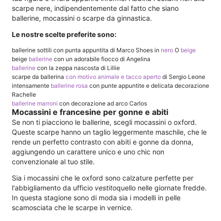
scarpe nere, indipendentemente dal fatto che siano
ballerine, mocassini o scarpe da ginnastica.
Le nostre scelte preferite sono:
ballerine sottili con punta appuntita di Marco Shoes in
nero
O
beige
beige
ballerine
con un adorabile fiocco di Angelina
ballerine
con la zeppa nascosta di Lillie
scarpe da ballerina
con motivo animale e tacco aperto
di Sergio Leone
intensamente
ballerine rosa
con punte appuntite e delicata decorazione
Rachelle
ballerine marroni
con decorazione ad arco Carlos
Mocassini e francesine per gonne e abiti
Se non ti piacciono le ballerine, scegli mocassini o oxford.
Queste scarpe hanno un taglio leggermente maschile, che le
rende un perfetto contrasto con abiti e gonne da donna,
aggiungendo un carattere unico e uno chic non
convenzionale al tuo stile.
Sia i mocassini che le oxford sono calzature perfette per
l'abbigliamento da ufficio
vestito
quello nelle giornate fredde.
In questa stagione sono di moda sia i modelli in pelle
scamosciata che le scarpe in vernice.