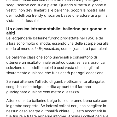
scegli scarpe con suola piatta. Quando si tratta di gonne e
vestiti, non devi limitarti alle ballerine. Scopri la nostra lista
dei modelli più trendy di scarpe basse che adorerai a prima
vista e... indossale!
Un classico intramontabile: ballerine per gonne e
abiti
Le leggendarie ballerine furono progettate nel 1956 e da
allora sono molto di moda, essendo una delle scarpe più alla
moda al mondo.
indispensabile
, come i jeans tra i pantaloni.
Le ballerine classiche sono universali e consentono di
ottenere un risultato finale estetico quasi senza sforzo. La
selezione di modelli e colori è così vasta che sceglierai
sicuramente qualcosa che funzionerà per ogni occasione.
Se vuoi ottenere l'effetto di gambe otticamente allungate,
scegli ballerine beige. Le dita appuntite ti faranno
guadagnare qualche centimetro di altezza.
Attenzione! Le ballerine beige funzioneranno bene solo con
le gambe scoperte. Se indossi collant neri, non scegliere in
nessun caso scarpe di tonalità chiare. Questo accorcerà la
tua figura e ti farà apparire informe. Abbina i collant neri alle