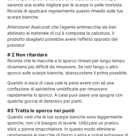
saranno una scelta migliore per le scarpe in pelle morbida.
Ricorda di applicare regolarmente questo rimedio sulle tue
scarpe bianche.
Attenzione! Assicurati che l'agente antimacchia sia ben
abbinato al materiale di cui è composta la calzatura. Il
prodotto sbagliato potrebbe avere l'effetto opposto del
previsto!
# 2 Non ritardare
Ricorda che le macchie e lo sporco rimasti per lungo tempo
diventano più difficili da rimuovere. Se noti fango o altro
sporco sulle scarpe bianche, sbarazzatene il prima possibile.
Quando si esce di casa vale la pena avere con sé una
confezione di salviettine umidificate per rimuovere
rapidamente lo sporco. A casa puoi usare una spugna con
qualche goccia di detersivo per piatti.
#3 Tratta lo sporco nei punti
Quando vedi che le tue scarpe bianche sono leggermente
sporche, non c'è bisogno di lavarle. Utilizzare un pratico
stick o penna smacchiatore. In questo modo eliminerai
rapidamente le macchie di fango o erba e potrai indossare di