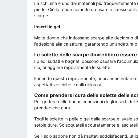
La schiuma è uno dei materiali più frequentemente ut
piede. Ciò lo rende comodo da usare e spesso utilizz
scarpe.
Inserti in gel
Molte donne che indossano scarpe alte decidono di ins
l'adesione alla calzatura, garantendo un'andatura pi
Le solette delle scarpe dovrebbero essere
I piedi sudati e bagnati possono causare l'accumulo d
ciò, arieggiare regolarmente le solette.
Facendo questo regolarmente, puoi anche notare eve
aspettati vesciche e calli dolorosi.
Come prendersi cura delle solette delle sc
Per godere delle buone condizioni degli inserti del
prendersene cura.
Togli le solette in pelle o gel dalle scarpe e lavale
setole dure. Sciacquateli accuratamente e lasciate
Se il solo sapone non dà risultati soddisfacenti, util