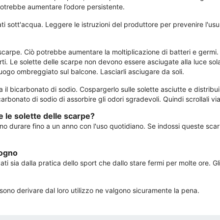
 potrebbe aumentare l’odore persistente.
ti sott'acqua. Leggere le istruzioni del produttore per prevenire l'usur
 scarpe. Ciò potrebbe aumentare la moltiplicazione di batteri e germi
i. Le solette delle scarpe non devono essere asciugate alla luce solar
 luogo ombreggiato sul balcone. Lasciarli asciugare da soli.
sa il bicarbonato di sodio. Cospargerlo sulle solette asciutte e distrib
rbonato di sodio di assorbire gli odori sgradevoli. Quindi scrollali via
 le solette delle scarpe?
sono durare fino a un anno con l'uso quotidiano. Se indossi queste scarp
sogno
i sia dalla pratica dello sport che dallo stare fermi per molte ore. Gli 
ssono derivare dal loro utilizzo ne valgono sicuramente la pena.