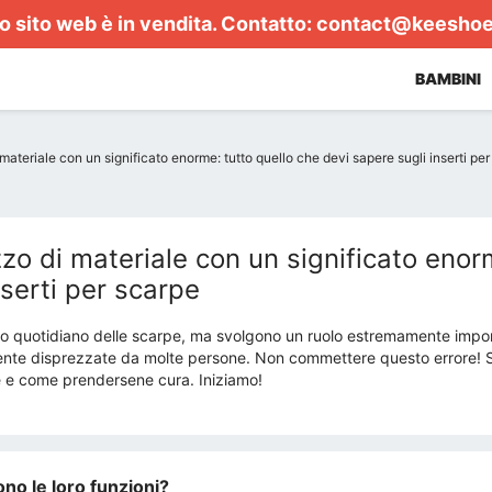
 sito web è in vendita. Contatto:
contact@keesho
BAMBINI
ateriale con un significato enorme: tutto quello che devi sapere sugli inserti pe
zo di materiale con un significato enorm
nserti per scarpe
'uso quotidiano delle scarpe, ma svolgono un ruolo estremamente impor
ente disprezzate da molte persone. Non commettere questo errore! Sc
re e come prendersene cura. Iniziamo!
no le loro funzioni?