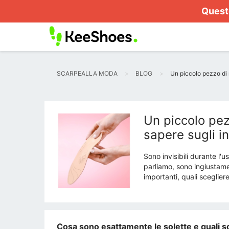
Questo
SCARPEALLA MODA
BLOG
Un piccolo pezzo di m
Un piccolo pez
sapere sugli i
Sono invisibili durante l
parliamo, sono ingiustam
importanti, quali sceglie
Cosa sono esattamente le solette e quali so