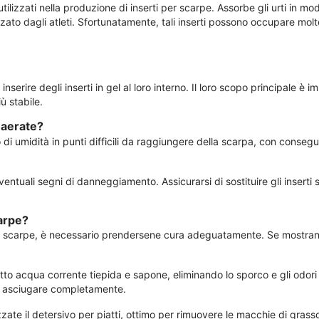
ilizzati nella produzione di inserti per scarpe. Assorbe gli urti in mo
ato dagli atleti. Sfortunatamente, tali inserti possono occupare molt
erire degli inserti in gel al loro interno. Il loro scopo principale è i
ù stabile.
 aerate?
i umidità in punti difficili da raggiungere della scarpa, con consegue
ntuali segni di danneggiamento. Assicurarsi di sostituire gli insert
arpe?
le scarpe, è necessario prendersene cura adeguatamente. Se mostrano se
 sotto acqua corrente tiepida e sapone, eliminando lo sporco e gli odor
li asciugare completamente.
izzate il detersivo per piatti, ottimo per rimuovere le macchie di grasso