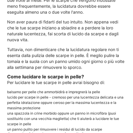
due volte al mese. Per le scarpe che vengono indossate
meno frequentemente, la lucidatura dovrebbe essere
eseguita almeno una o due volte l'anno.
Non aver paura di fidarti del tuo intuito. Non appena vedi
che le tue scarpe iniziano a sbiadire e a perdere la loro
naturale lucentezza, fai scorta di lucido da scarpe e dagli
nuova vita.
Tuttavia, non dimenticare che la lucidatura regolare non ti
esenta dalla pulizia delle scarpe in pelle. È meglio pulire la
tomaia e la suola con un panno umido ogni giorno o più volte
alla settimana per rimuovere lo sporco.
Come lucidare le scarpe in pelle?
Per lucidare le tue scarpe in pelle avrai bisogno di:
balsamo per pelle che ammorbidirà e impregnerà la pelle
lucido per scarpe in pelle - cremoso per una lucentezza delicata e una
perfetta idratazione oppure ceroso per la massima lucentezza e la
massima protezione
una spazzola in crine morbido oppure un panno in microfibra (puoi
sostituirlo con una vecchia maglietta) che ti aiuterà a lucidare le tue
scarpe in pelle
un panno pulito per rimuovere i residui di lucido da scarpe