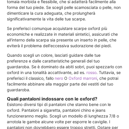
tomaia morbida e flessibile, che si adatterà facilmente alla
forma del tuo piede. Se scegli pelle scamosciata o pelle, non
dimenticare la cura adeguata, che prolungherà
significativamente la vita delle tue scarpe.
Se preferisci comunque acquistare scarpe oxford più
economiche e realizzate in materiali sintetici, assicurati che
all'interno della scarpa sia presente un inserto in pelle, che
eviterà il problema dell'eccessiva sudorazione dei piedi.
Quando scegli un colore, lasciati guidare dalle tue
preferenze e dalle caratteristiche generali del tuo
guardaroba. Se è dominato da abiti sobri, puoi spezzarlo con
oxford in una tonalità accattivante, ad es.
rosso
. Tuttavia, se
preferisci il classico, fallo
nero
O
Oxford marroni
, che potrai
facilmente abbinare alla maggior parte dei vestiti del tuo
guardaroba.
Quali pantaloni indossare con le oxford?
Esistono diversi tipi di pantaloni che stanno bene con le
oxford. Pantaloni a sigaretta, pantaloni chino e jeans
funzioneranno meglio. Scegli un modello di lunghezza 7/8 o
arrotola le gambe alcune volte per esporre le caviglie. I
pantaloni non dovrebbero essere troppo stretti. Optare per