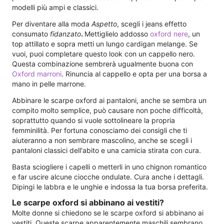
modelli più ampi e classici.
Per diventare alla moda
Aspetto
, scegli i jeans effetto
consumato
fidanzato
.
Mettiglielo addosso
oxford nere
, un
top attillato e sopra metti un lungo cardigan melange. Se
vuoi, puoi completare questo look con un cappello nero.
Questa combinazione sembrerà ugualmente buona con
Oxford marroni
. Rinuncia al cappello e opta per una borsa a
mano in pelle marrone.
Abbinare le scarpe oxford ai pantaloni, anche se sembra un
compito molto semplice, può causare non poche difficoltà,
soprattutto quando si vuole sottolineare la propria
femminilità. Per fortuna conosciamo dei consigli che ti
aiuteranno a non sembrare mascolino, anche se scegli i
pantaloni classici dell'abito e una camicia stirata con cura.
Basta sciogliere i capelli o metterli in uno chignon romantico
e far uscire alcune ciocche ondulate. Cura anche i dettagli.
Dipingi le labbra e le unghie e indossa la tua borsa preferita.
Le scarpe oxford si abbinano ai vestiti?
Molte donne si chiedono se le scarpe oxford si abbinano ai
vestiti. Queste scarpe apparentemente maschili sembrano