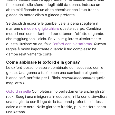
fenomenali sullo sfondo degli abiti da donna. Indossa un
abito midi floreale o un abito chemisier con il tuo trench,
giacca da motociclista o giacca preferita.
Se decidi di esporre le gambe, vale la pena scegliere il
marrone o
modello grigio chiaro
queste scarpe. Combina
modelli neri con collant neri per ottenere l'effetto di gambe
che raggiungono il cielo. Se vuoi migliorare ulteriormente
questa illusione ottica, fallo
Oxford con piattaforma
. Questa
regola è molto importante quando il tuo complesso ha
gambe relativamente corte.
Come abbinare le oxford e la gonna?
Le oxford possono essere combinate con successo con le
gonne. Una gonna a tubino con una camicetta elegante o
bianca sarà perfetta per l'ufficio.
sovradimensionato
«quella
maglietta.»
Oxford in pelle
Completeranno perfettamente anche gli stili
rock. Scegli una minigonna in ecopelle, infila con disinvoltura
una maglietta con il logo della tua band preferita e indossa
calze a rete nere. Nelle giornate fredde, puoi mettere sopra
una katana.