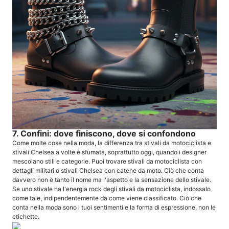
7. Confini: dove finiscono, dove si confondono
Come molte cose nella moda, la differenza tra stivali da motociclista e
stivali Chelsea a volte è sfumata, soprattutto oggi, quando i designer
mescolano stili e categorie. Puoi trovare stivali da motociclista con
dettagli militari o stivali Chelsea con catene da moto. Ciò che conta
davvero non è tanto il nome ma l'aspetto e la sensazione dello stivale.
Se uno stivale ha l'energia rock degli stivali da motociclista, indossalo
come tale, indipendentemente da come viene classificato. Ciò che
conta nella moda sono i tuoi sentimenti e la forma di espressione, non le
etichette.