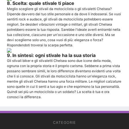
8. Scelta: quale stivale ti piace
Meglio scegliere gli stivali da motociclista o gli stivaletti Chelsea?
Dipende davvero dal tuo stile personale e da dove li indosserai. Se vuoi
sentirti rock e audace, gli stivali da motociclista potrebbero essere
migliori. Se desideri vibrazioni vintage o militari, gli stivali Chelsea
potrebbero essere la tua risposta. Sarebbe l'ideale averli entrambi nella
tua collezione, ciascuno per un'occasione e uno stile diversi. Ma se
devi sceglierne solo uno, cosa vuoi di più: eleganza o forza?
Rispondendoti troverai la scarpa perfetta.
9. In sintesi: ogni stivale ha la sua storia
Gli stivali biker e gli stivaletti Chelsea sono due icone della moda,
ognuna con la propria storia e il proprio carisma. Sebbene a prima vista
possano sembrare simili, le loro differenze diventano evidenti una volta
che li si conosce. Gli stivali da motociclista hanno un'eleganza rock,
mentre gli stivali Chelsea hanno una forza militare. Le migliori calzature
sono quelle in cui ti senti a tuo agio e che esprimono la tua personalità.
Quindi sei più un motociclista o un soldato? La scelta è tua e ora
conosci la differenza.
CATEGORIE