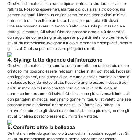
Gli stivali da motociclista hanno tipicamente una struttura classica e
raffinata. Possono essere neri, marroni o di qualsiasi altro colore, ma
sempre eleganti. Hanno un design semplice con decorazioni minime,
catene laterali (a volte) e un tacco basso per praticità. Gli stivali
Chelsea possono avere un tacco più alto, una suola più massiccia e
dettagli in metallo. Gli stivali Chelsea possono essere più decorativi,
con aggiunte come stringhe più spesse, pugni di metallo o cerniere. Gli
stivali da motociclista svolgono il ruolo di eleganza e semplicità, mentre
gli stivali Chelsea possono essere più gotici o militari.
4. Styling: tutto dipende dall'intenzione
Gli stivali da motociclista sono la scelta perfetta per un look più rock e
grintoso, ma possono essere indossati anche in stili sofisticati. Indossali
con leggings neri, una giacca di pelle e una classica camicia bianca: è
un classico look da motociclista. Possono anche essere indossati con
abiti: un maxi abito lungo con top nero e cintura in pelle crea un
contrasto interessante. Gli stivali Chelsea sono più universali: indossali
con pantaloni mimetici, jeans neri o gonne militari. Gli stivaletti Chelsea
possono essere indossati anche con stili più formali o vintage. La
chiave è capire che gli stivali da motociclista sono più rock, mentre gli
stivali Chelsea possono essere più militari o vintage.
5. Comfort: oltre la bellezza
Se ti stai chiedendo quali sono più comodi, la risposta è soggettiva. Gli
stivali da motociclista sono generalmente progettati per essere