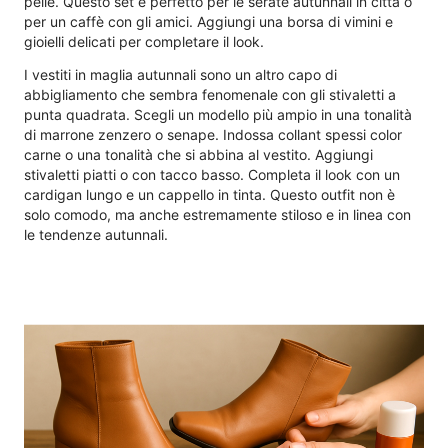
pelle. Questo set è perfetto per le serate autunnali in città o
per un caffè con gli amici. Aggiungi una borsa di vimini e
gioielli delicati per completare il look.
I vestiti in maglia autunnali sono un altro capo di
abbigliamento che sembra fenomenale con gli stivaletti a
punta quadrata. Scegli un modello più ampio in una tonalità
di marrone zenzero o senape. Indossa collant spessi color
carne o una tonalità che si abbina al vestito. Aggiungi
stivaletti piatti o con tacco basso. Completa il look con un
cardigan lungo e un cappello in tinta. Questo outfit non è
solo comodo, ma anche estremamente stiloso e in linea con
le tendenze autunnali.