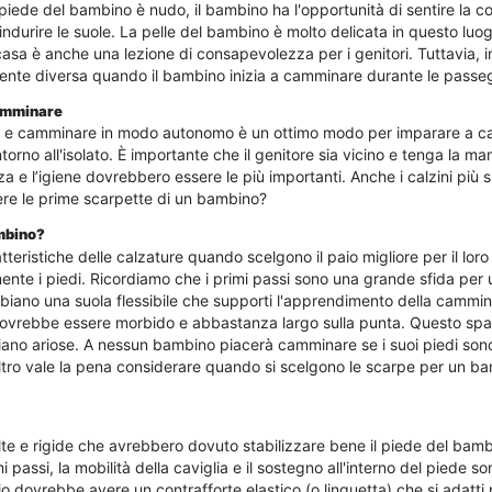
l piede del bambino è nudo, il bambino ha l'opportunità di sentire la c
urire le suole. La pelle del bambino è molto delicata in questo luogo
sa è anche una lezione di consapevolezza per i genitori. Tuttavia, i
ente diversa quando il bambino inizia a camminare durante le passe
camminare
no e camminare in modo autonomo è un ottimo modo per imparare a 
o all'isolato. È importante che il genitore sia vicino e tenga la mano
za e l’igiene dovrebbero essere le più importanti. Anche i calzini pi
ere le prime scarpette di un bambino?
ambino?
tteristiche delle calzature quando scelgono il paio migliore per il l
nte i piedi. Ricordiamo che i primi passi sono una grande sfida per 
iano una suola flessibile che supporti l'apprendimento della cammina
 dovrebbe essere morbido e abbastanza largo sulla punta. Questo spazi
iano ariose. A nessun bambino piacerà camminare se i suoi piedi sono
os'altro vale la pena considerare quando si scelgono le scarpe per un b
 alte e rigide che avrebbero dovuto stabilizzare bene il piede del ba
assi, la mobilità della caviglia e il sostegno all'interno del piede s
aio dovrebbe avere un contrafforte elastico (o linguetta) che si adatt