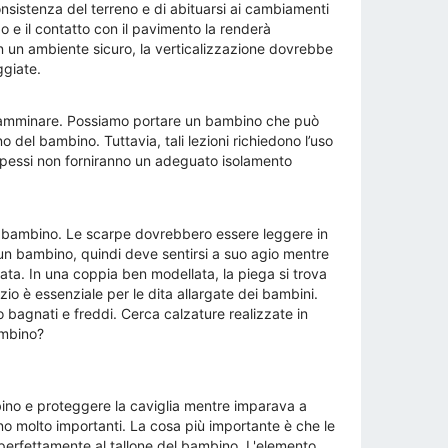
onsistenza del terreno e di abituarsi ai cambiamenti
 e il contatto con il pavimento la renderà
n un ambiente sicuro, la verticalizzazione dovrebbe
ggiate.
camminare. Possiamo portare un bambino che può
 del bambino. Tuttavia, tali lezioni richiedono l’uso
ù spessi non forniranno un adeguato isolamento
oro bambino. Le scarpe dovrebbero essere leggere in
un bambino, quindi deve sentirsi a suo agio mentre
ta. In una coppia ben modellata, la piega si trova
o è essenziale per le dita allargate dei bambini.
 bagnati e freddi. Cerca calzature realizzate in
ambino?
mbino e proteggere la caviglia mentre imparava a
ono molto importanti. La cosa più importante è che le
i perfettamente al tallone del bambino. L'elemento