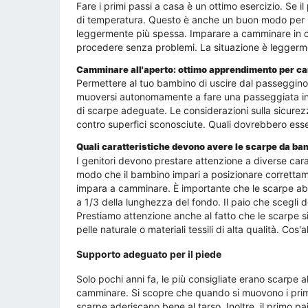
Fare i primi passi a casa è un ottimo esercizio. Se i
di temperatura. Questo è anche un buon modo per ind
leggermente più spessa. Imparare a camminare in ca
procedere senza problemi. La situazione è leggerm
Camminare all'aperto: ottimo apprendimento per 
Permettere al tuo bambino di uscire dal passeggi
muoversi autonomamente a fare una passeggiata intorn
di scarpe adeguate. Le considerazioni sulla sicurez
contro superfici sconosciute. Quali dovrebbero ess
Quali caratteristiche devono avere le scarpe da b
I genitori devono prestare attenzione a diverse cara
modo che il bambino impari a posizionare correttame
impara a camminare. È importante che le scarpe abb
a 1/3 della lunghezza del fondo. Il paio che scegli
Prestiamo attenzione anche al fatto che le scarpe s
pelle naturale o materiali tessili di alta qualità. C
Supporto adeguato per il piede
Solo pochi anni fa, le più consigliate erano scarpe
camminare. Si scopre che quando si muovono i primi p
scarpe aderiscano bene al tarso. Inoltre, il primo p