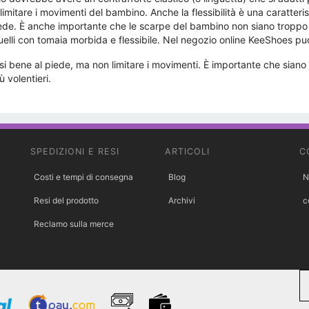
limitare i movimenti del bambino. Anche la flessibilità è una caratt
iede. È anche importante che le scarpe del bambino non siano troppo a
elli con tomaia morbida e flessibile. Nel negozio online KeeShoes p
bene al piede, ma non limitare i movimenti. È importante che siano m
 volentieri.
SPEDIZIONI E RESI
ARTICOLI
C
Costi e tempi di consegna
Blog
N
Resi del prodotto
Archivi
c
Reclamo sulla merce