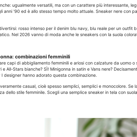
ianche: ugualmente versatili, ma con un carattere più interessante, l
 anni '90 ed è allo stesso tempo molto attuale. Sneaker nere con pant
ivertirsi: rosso intenso per il denim blu navy, blu reale per un outfit
tico. Nel 2026 vanno di moda anche le sneakers con la suola colorata
gonna: combinazioni femminili
re capi di abbigliamento femminili e ariosi con calzature da uomo o s
i e All-Stars bianche? SÌ! Minigonna in satin e Vans nere? Decisame
? I designer hanno adorato questa combinazione.
 veramente casual, cioè spesso semplici, semplici e monocolore. Se l
a dello stile femminile. Scegli una semplice sneaker in tela con suola 