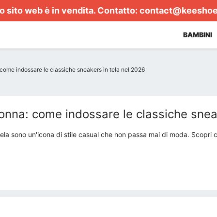
 sito web è in vendita. Contatto:
contact@keesho
BAMBINI
ome indossare le classiche sneakers in tela nel 2026
nna: come indossare le classiche sneak
tela sono un'icona di stile casual che non passa mai di moda. Scopri c