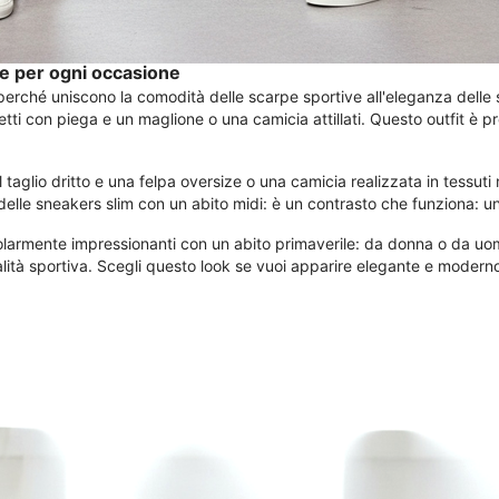
ne per ogni occasione
 perché uniscono la comodità delle scarpe sportive all'eleganza delle s
tti con piega e un maglione o una camicia attillati. Questo outfit è p
taglio dritto e una felpa oversize o una camicia realizzata in tessuti
 delle sneakers slim con un abito midi: è un contrasto che funziona: un
armente impressionanti con un abito primaverile: da donna o da uomo
lità sportiva. Scegli questo look se vuoi apparire elegante e modern