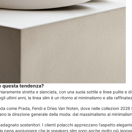
ne questa tendenza?
hiaramente stretta e slanciata, con una suola sottile e linee pulite e 
ultimi anni, la linea slim è un ritorno al minimalismo e alla raffinate
moda come Prada, Fendi e Dries Van Noten, dove nelle collezioni 2026 
mano la direzione generale della moda: dal massimalismo al minimalismo
adagnato sostenitori. I clienti polacchi apprezzano l'aspetto elegan
e la pena aggiungere che le sneakers slim sono anche molto più legger