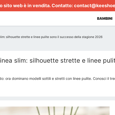
 sito web è in vendita. Contatto:
contact@keesho
BAMBINI
lim: silhouette strette e linee pulite sono il successo della stagione 2026
inea slim: silhouette strette e linee pul
ra dominano modelli sottili e stretti con linee pulite. Conosci il tr