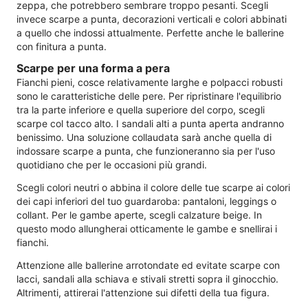
zeppa, che potrebbero sembrare troppo pesanti. Scegli
invece scarpe a punta, decorazioni verticali e colori abbinati
a quello che indossi attualmente. Perfette anche le ballerine
con finitura a punta.
Scarpe per una forma a pera
Fianchi pieni, cosce relativamente larghe e polpacci robusti
sono le caratteristiche delle pere. Per ripristinare l'equilibrio
tra la parte inferiore e quella superiore del corpo, scegli
scarpe col tacco alto. I sandali alti a punta aperta andranno
benissimo. Una soluzione collaudata sarà anche quella di
indossare scarpe a punta, che funzioneranno sia per l'uso
quotidiano che per le occasioni più grandi.
Scegli colori neutri o abbina il colore delle tue scarpe ai colori
dei capi inferiori del tuo guardaroba: pantaloni, leggings o
collant. Per le gambe aperte, scegli calzature beige. In
questo modo allungherai otticamente le gambe e snellirai i
fianchi.
Attenzione alle ballerine arrotondate ed evitate scarpe con
lacci, sandali alla schiava e stivali stretti sopra il ginocchio.
Altrimenti, attirerai l'attenzione sui difetti della tua figura.