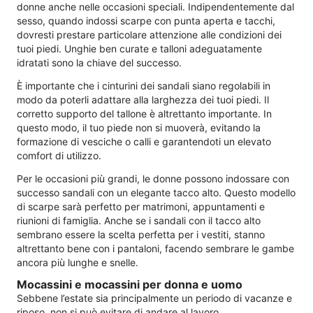
donne anche nelle occasioni speciali. Indipendentemente dal
sesso, quando indossi scarpe con punta aperta e tacchi,
dovresti prestare particolare attenzione alle condizioni dei
tuoi piedi. Unghie ben curate e talloni adeguatamente
idratati sono la chiave del successo.
È importante che i cinturini dei sandali siano regolabili in
modo da poterli adattare alla larghezza dei tuoi piedi. Il
corretto supporto del tallone è altrettanto importante. In
questo modo, il tuo piede non si muoverà, evitando la
formazione di vesciche o calli e garantendoti un elevato
comfort di utilizzo.
Per le occasioni più grandi, le donne possono indossare con
successo sandali con un elegante tacco alto. Questo modello
di scarpe sarà perfetto per matrimoni, appuntamenti e
riunioni di famiglia. Anche se i sandali con il tacco alto
sembrano essere la scelta perfetta per i vestiti, stanno
altrettanto bene con i pantaloni, facendo sembrare le gambe
ancora più lunghe e snelle.
Mocassini e mocassini per donna e uomo
Sebbene l’estate sia principalmente un periodo di vacanze e
riposo, non si può evitare di andare al lavoro.