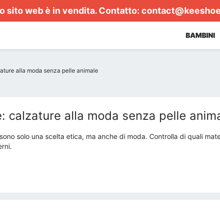
 sito web è in vendita. Contatto:
contact@keesho
BAMBINI
ature alla moda senza pelle animale
 calzature alla moda senza pelle anim
ono solo una scelta etica, ma anche di moda. Controlla di quali mater
rni.