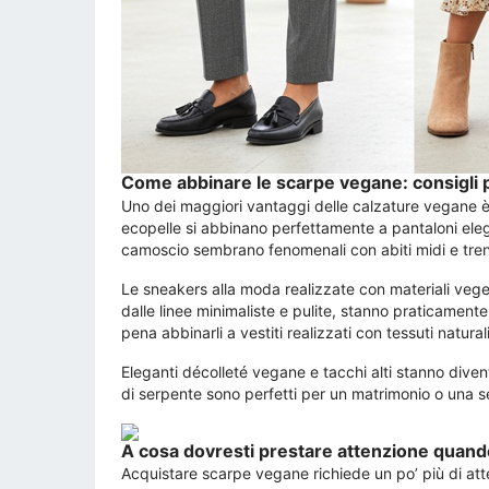
Come abbinare le scarpe vegane: consigli p
Uno dei maggiori vantaggi delle calzature vegane è 
ecopelle si abbinano perfettamente a pantaloni elega
camoscio sembrano fenomenali con abiti midi e tre
Le sneakers alla moda realizzate con materiali vegeta
dalle linee minimaliste e pulite, stanno praticamen
pena abbinarli a vestiti realizzati con tessuti natura
Eleganti décolleté vegane e tacchi alti stanno divent
di serpente sono perfetti per un matrimonio o una s
A cosa dovresti prestare attenzione quand
Acquistare scarpe vegane richiede un po’ più di atten