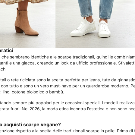
ratici
che sembrano identiche alle scarpe tradizionali, quindi le combiniamo 
nti e una giacca, creando un look da ufficio professionale. Stivaletti 
nch.
li o rete riciclata sono la scelta perfetta per jeans, tute da ginnasti
te con tutto e sono un vero must-have per un guardaroba moderno. Per
li: lino, cotone biologico o bambù.
ando sempre più popolari per le occasioni speciali. I modelli realizzati
erata fuori. Nel 2026, la moda etica incontra l'estetica e non sono n
o acquisti scarpe vegane?
zione rispetto alla scelta delle tradizionali scarpe in pelle. Prima di 