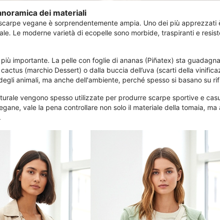
anoramica dei materiali
i scarpe vegane è sorprendentemente ampia. Uno dei più apprezzati è l
rale. Le moderne varietà di ecopelle sono morbide, traspiranti e resist
più importante. La pelle con foglie di ananas (Piñatex) sta guadagnan
 cactus (marchio Dessert) o dalla buccia dell’uva (scarti della vinific
 degli animali, ma anche dell'ambiente, perché spesso si basano su rifiu
naturale vengono spesso utilizzate per produrre scarpe sportive e casua
ne, vale la pena controllare non solo il materiale della tomaia, ma anc
.