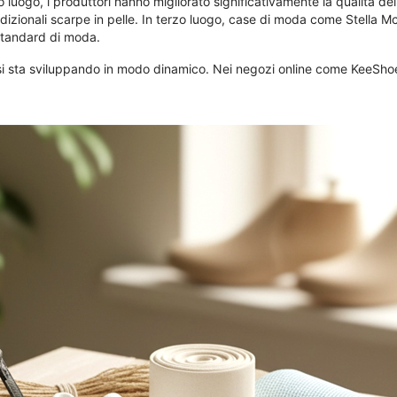
 luogo, i produttori hanno migliorato significativamente la qualità dei m
dizionali scarpe in pelle. In terzo luogo, case di moda come Stella M
 standard di moda.
 si sta sviluppando in modo dinamico. Nei negozi online come KeeShoe