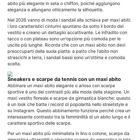
abito più elegante in seta o chiffon, poiché aggiungono
eleganza e allungano otticamente la silhouette.
Nel 2026 vanno di moda i sandali alla schiava per maxi abiti:
i loro caratteristici cinturini spuntano da sotto il bordo del
vestito e creano un dettaglio accattivante. Le infradito con
tacco o con plateau sono un'opzione più comoda per le
uscite più lunghe. Ricorda che con un maxi abito non devi
preoccuparti della suola piatta: a patto che l'abito non
strascichi a terra, i sandali bassi sono un'ottima e comoda
scelta.
Sneakers e scarpe da tennis con un maxi abito
Abbinare un maxi abito elegante o arioso con scarpe
sportive è uno dei contrasti più alla moda della stagione. Un
maxi vestito floreale e scarpe da ginnastica bianche: questo
è un look che batte i record di popolarità nello streetstyle e
su Instagram. Questo abbinamento funziona perché crea un
interessante contrasto tra la femminilità di un abito lungo e il
carattere sportivo delle scarpe.
Per un maxi abito più minimalista in lino o cotone, scarpe da
ginnastica ultrasottili o classiche scarpe da ginnastica in tela