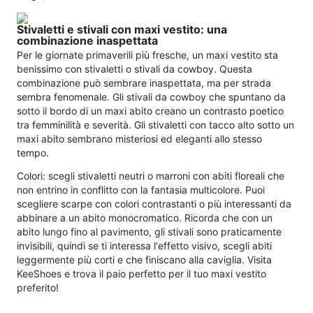
Stivaletti e stivali con maxi vestito: una
combinazione inaspettata
Per le giornate primaverili più fresche, un maxi vestito sta
benissimo con stivaletti o stivali da cowboy. Questa
combinazione può sembrare inaspettata, ma per strada
sembra fenomenale. Gli stivali da cowboy che spuntano da
sotto il bordo di un maxi abito creano un contrasto poetico
tra femminilità e severità. Gli stivaletti con tacco alto sotto un
maxi abito sembrano misteriosi ed eleganti allo stesso
tempo.
Colori: scegli stivaletti neutri o marroni con abiti floreali che
non entrino in conflitto con la fantasia multicolore. Puoi
scegliere scarpe con colori contrastanti o più interessanti da
abbinare a un abito monocromatico. Ricorda che con un
abito lungo fino al pavimento, gli stivali sono praticamente
invisibili, quindi se ti interessa l'effetto visivo, scegli abiti
leggermente più corti e che finiscano alla caviglia. Visita
KeeShoes e trova il paio perfetto per il tuo maxi vestito
preferito!