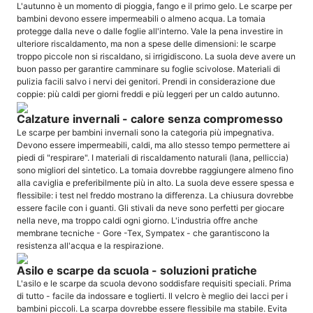
L'autunno è un momento di pioggia, fango e il primo gelo. Le scarpe per
bambini devono essere impermeabili o almeno acqua. La tomaia
protegge dalla neve o dalle foglie all'interno. Vale la pena investire in
ulteriore riscaldamento, ma non a spese delle dimensioni: le scarpe
troppo piccole non si riscaldano, si irrigidiscono. La suola deve avere un
buon passo per garantire camminare su foglie scivolose. Materiali di
pulizia facili salvo i nervi dei genitori. Prendi in considerazione due
coppie: più caldi per giorni freddi e più leggeri per un caldo autunno.
Calzature invernali - calore senza compromesso
Le scarpe per bambini invernali sono la categoria più impegnativa.
Devono essere impermeabili, caldi, ma allo stesso tempo permettere ai
piedi di "respirare". I materiali di riscaldamento naturali (lana, pelliccia)
sono migliori del sintetico. La tomaia dovrebbe raggiungere almeno fino
alla caviglia e preferibilmente più in alto. La suola deve essere spessa e
flessibile: i test nel freddo mostrano la differenza. La chiusura dovrebbe
essere facile con i guanti. Gli stivali da neve sono perfetti per giocare
nella neve, ma troppo caldi ogni giorno. L'industria offre anche
membrane tecniche - Gore -Tex, Sympatex - che garantiscono la
resistenza all'acqua e la respirazione.
Asilo e scarpe da scuola - soluzioni pratiche
L'asilo e le scarpe da scuola devono soddisfare requisiti speciali. Prima
di tutto - facile da indossare e toglierti. Il velcro è meglio dei lacci per i
bambini piccoli. La scarpa dovrebbe essere flessibile ma stabile. Evita