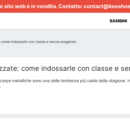
 sito web è in vendita. Contatto:
contact@keesho
BAMBINI
: come indossarle con classe e senza esagerare
zzate: come indossarle con classe e s
scarpe metalliche sono una delle tendenze più calde della stagione. I
.