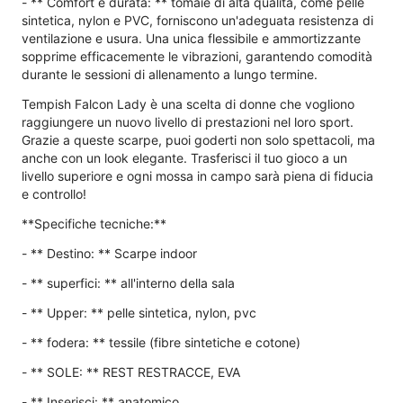
- ** Comfort e durata: ** tomaie di alta qualità, come pelle
sintetica, nylon e PVC, forniscono un'adeguata resistenza di
ventilazione e usura. Una unica flessibile e ammortizzante
sopprime efficacemente le vibrazioni, garantendo comodità
durante le sessioni di allenamento a lungo termine.
Tempish Falcon Lady è una scelta di donne che vogliono
raggiungere un nuovo livello di prestazioni nel loro sport.
Grazie a queste scarpe, puoi goderti non solo spettacoli, ma
anche con un look elegante. Trasferisci il tuo gioco a un
livello superiore e ogni mossa in campo sarà piena di fiducia
e controllo!
**Specifiche tecniche:**
- ** Destino: ** Scarpe indoor
- ** superfici: ** all'interno della sala
- ** Upper: ** pelle sintetica, nylon, pvc
- ** fodera: ** tessile (fibre sintetiche e cotone)
- ** SOLE: ** REST RESTRACCE, EVA
- ** Inserisci: ** anatomico