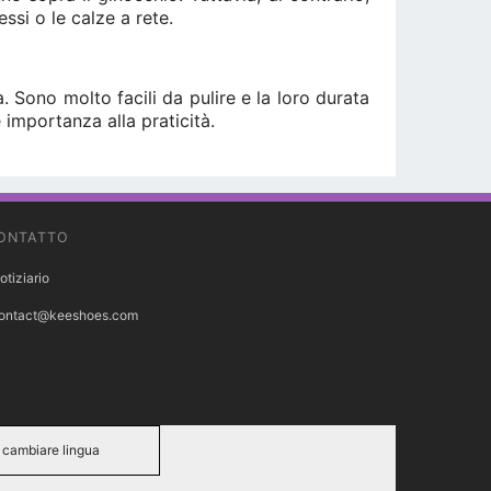
ssi o le calze a rete.
 Sono molto facili da pulire e la loro durata
 importanza alla praticità.
ONTATTO
otiziario
ontact@keeshoes.com
cambiare lingua