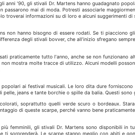
li anni '90, gli stivali Dr. Martens hanno guadagnato popo
on passarono mai di moda. Potresti associarle maggiormen
lo troverai informazioni su di loro e alcuni suggerimenti di s
ns non hanno bisogno di essere rodati. Se ti piacciono gli 
ferenza degli stivali bovver, che all'inizio sfregano sempre
ssati praticamente tutto l'anno, anche se non funzionano a
 non mostra molte tracce di utilizzo. Alcuni modelli posson
.
polari ai festival musicali. Le loro dita dure forniscon
 pelle, jeans e tante borchie o spille da balia. Questi sono gl
olorati, soprattutto quelli verde scuro o bordeaux. Sta
ntaggio di queste scarpe, perché vanno bene praticamente 
ù femminili, gli stivali Dr. Martens sono disponibili in tut
e ti sorprenderà. Le scarpe stanno meglio con abiti e gonn