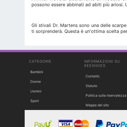
possono essere abbinati ad abiti più ariosi. U
Gli stivali Dr. Martens sono una delle scarp
ti sorprenderà. Questa è un'ottima scelta per
CATEGORIE
INFORMAZIONI SU
KEESHOES
Bambini
Contatto
Donne
Statuto
Uomini
Politica sulla riservatezza
Sport
Mappa del sito