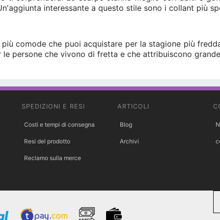
n'aggiunta interessante a questo stile sono i collant più spe
e più comode che puoi acquistare per la stagione più fredda.
 le persone che vivono di fretta e che attribuiscono grande
SPEDIZIONI E RESI
ARTICOLI
C
Costi e tempi di consegna
Blog
N
Resi del prodotto
Archivi
c
Reclamo sulla merce