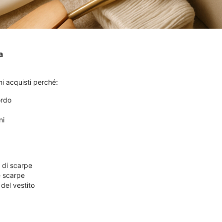
a
i acquisti perché:
ordo
ni
 di scarpe
e scarpe
del vestito