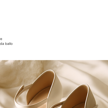
re
 da ballo