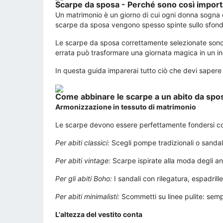
Scarpe da sposa - Perché sono così importan
Un matrimonio è un giorno di cui ogni donna sogna da
scarpe da sposa vengono spesso spinte sullo sfondo e
Le scarpe da sposa correttamente selezionate sono u
errata può trasformare una giornata magica in un in
In questa guida imparerai tutto ciò che devi sapere su
Come abbinare le scarpe a un abito da spo
Armonizzazione in tessuto di matrimonio
Le scarpe devono essere perfettamente fondersi con i
Per abiti classici:
Scegli pompe tradizionali o sandali
Per abiti vintage:
Scarpe ispirate alla moda degli an
Per gli abiti Boho:
I sandali con rilegatura, espadrille
Per abiti minimalisti:
Scommetti su linee pulite: semp
L'altezza del vestito conta