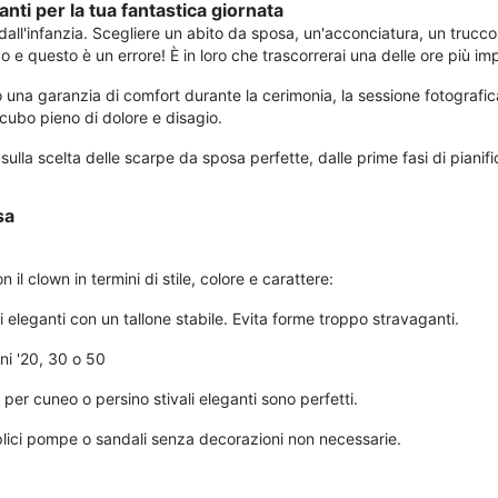
ti per la tua fantastica giornata
ll'infanzia. Scegliere un abito da sposa, un'acconciatura, un trucco 
 questo è un errore! È in loro che trascorrerai una delle ore più impo
na garanzia di comfort durante la cerimonia, la sessione fotografica 
cubo pieno di dolore e disagio.
lla scelta delle scarpe da sposa perfette, dalle prime fasi di pianifica
sa
l clown in termini di stile, colore e carattere:
 eleganti con un tallone stabile. Evita forme troppo stravaganti.
ni '20, 30 o 50
 per cuneo o persino stivali eleganti sono perfetti.
lici pompe o sandali senza decorazioni non necessarie.