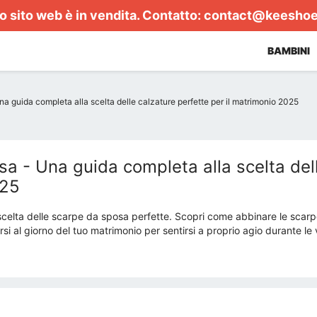
 sito web è in vendita. Contatto:
contact@keesho
BAMBINI
a guida completa alla scelta delle calzature perfette per il matrimonio 2025
a - Una guida completa alla scelta delle
025
celta delle scarpe da sposa perfette. Scopri come abbinare le scarpe 
si al giorno del tuo matrimonio per sentirsi a proprio agio durante le