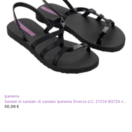
Ipanema
Sandali di sandalo di sandalo Ipanema Diversa d.C. 27234 BG729 nero
50,06 €