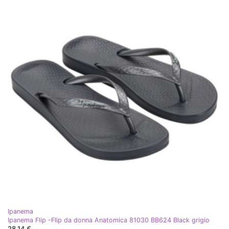
Ipanema
Ipanema Flip -Flip da donna Anatomica 81030 BB624 Black grigio
28,14 €