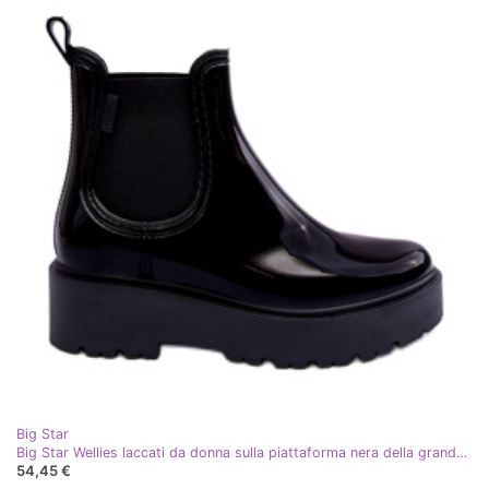
Big Star
Big Star Wellies laccati da donna sulla piattaforma nera della grande stella MM274395 nero
54,45 €