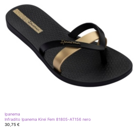
Ipanema
Infradito Ipanema Kirei Fem 81805-AT156 nero
30,75 €