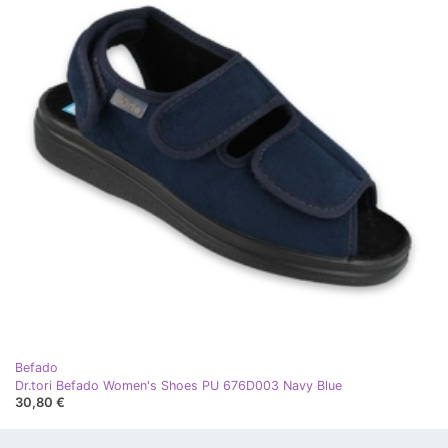
Befado
Dr.tori Befado Women's Shoes PU 676D003 Navy Blue
30,80 €