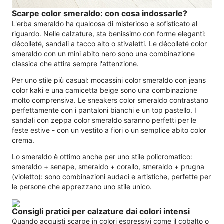
Scarpe color smeraldo: con cosa indossarle?
L'erba smeraldo ha qualcosa di misterioso e sofisticato al
riguardo. Nelle calzature, sta benissimo con forme eleganti:
décolleté, sandali a tacco alto o stivaletti. Le décolleté color
smeraldo con un mini abito nero sono una combinazione
classica che attira sempre l'attenzione.
Per uno stile più casual: mocassini color smeraldo con jeans
color kaki e una camicetta beige sono una combinazione
molto comprensiva. Le sneakers color smeraldo contrastano
perfettamente con i pantaloni bianchi e un top pastello. I
sandali con zeppa color smeraldo saranno perfetti per le
feste estive - con un vestito a fiori o un semplice abito color
crema.
Lo smeraldo è ottimo anche per uno stile policromatico:
smeraldo + senape, smeraldo + corallo, smeraldo + prugna
(violetto): sono combinazioni audaci e artistiche, perfette per
le persone che apprezzano uno stile unico.
Consigli pratici per calzature dai colori intensi
Quando acquisti scarpe in colori espressivi come il cobalto o