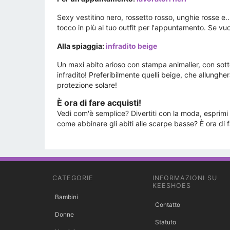
Sexy vestitino nero, rossetto rosso, unghie rosse e
tocco in più al tuo outfit per l'appuntamento. Se vu
Alla spiaggia:
infradito beige
Un maxi abito arioso con stampa animalier, con sotto
infradito! Preferibilmente quelli beige, che allung
protezione solare!
È ora di fare acquisti!
Vedi com'è semplice? Divertiti con la moda, esprimi il 
come abbinare gli abiti alle scarpe basse? È ora di f
CATEGORIE
INFORMAZIONI SU
KEESHOES
Bambini
Contatto
Donne
Statuto