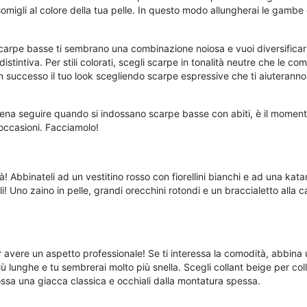
ssomigli al colore della tua pelle. In questo modo allungherai le gambe 
scarpe basse ti sembrano una combinazione noiosa e vuoi diversifica
tintiva. Per stili colorati, scegli scarpe in tonalità neutre che le c
 successo il tuo look scegliendo scarpe espressive che ti aiuteranno 
pena seguire quando si indossano scarpe basse con abiti, è il moment
e occasioni. Facciamolo!
! Abbinateli ad un vestitino rosso con fiorellini bianchi e ad una katan
li! Uno zaino in pelle, grandi orecchini rotondi e un braccialetto all
er avere un aspetto professionale! Se ti interessa la comodità, abbina 
lunghe e tu sembrerai molto più snella. Scegli collant beige per colla
ossa una giacca classica e occhiali dalla montatura spessa.