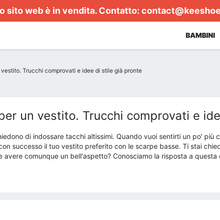
 sito web è in vendita. Contatto:
contact@keesho
BAMBINI
estito. Trucchi comprovati e idee di stile già pronte
er un vestito. Trucchi comprovati e idee
hiedono di indossare tacchi altissimi. Quando vuoi sentirti un po' più 
con successo il tuo vestito preferito con le scarpe basse. Ti stai chi
a e avere comunque un bell'aspetto? Conosciamo la risposta a quest