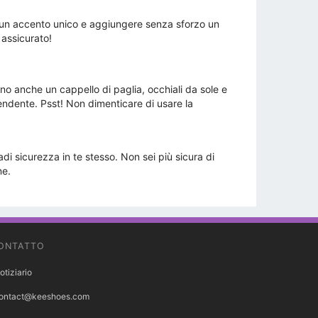
on un accento unico e aggiungere senza sforzo un
 assicurato!
no anche un cappello di paglia, occhiali da sole e
endente. Psst! Non dimenticare di usare la
radi sicurezza in te stesso. Non sei più sicura di
ne.
ONTATTO
otiziario
ontact@keeshoes.com