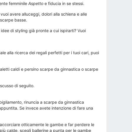
mente femminile
Aspetto
e fiducia in se stessi.
vuoi avere alluceggi, dolori alla schiena e alle
on scarpe basse.
ee di styling già pronte a cui ispirarti? Vuoi
alla ricerca dei regali perfetti per i tuoi cari, puoi
valetti caldi e persino scarpe da ginnastica o scarpe
scusso di seguito.
bigliamento
, rinuncia a scarpe da ginnastica
 appuntita. Se invece avete intenzione di fare una
r accorciare otticamente le gambe e far perdere le
te più calde, scegli ballerine a punta per le gambe