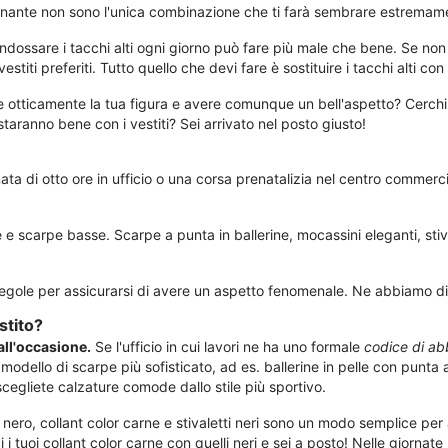
fascinante non sono l'unica combinazione che ti farà sembrare estrema
 Indossare i tacchi alti ogni giorno può fare più male che bene. Se non 
 vestiti preferiti. Tutto quello che devi fare è sostituire i tacchi alti c
e otticamente la tua figura e avere comunque un bell'aspetto? Cerchi id
taranno bene con i vestiti? Sei arrivato nel posto giusto!
 di otto ore in ufficio o una corsa prenatalizia nel centro commerciale 
e e scarpe basse. Scarpe a punta in ballerine, mocassini eleganti, sti
 regole per assicurarsi di avere un aspetto fenomenale. Ne abbiamo di
stito?
 all'occasione.
Se l'ufficio in cui lavori ne ha uno formale
codice di ab
modello di scarpe più sofisticato, ad es. ballerine in pelle con punta
egliete calzature comode dallo stile più sportivo.
 nero, collant color carne e stivaletti neri sono un modo semplice pe
ci i tuoi collant color carne con quelli neri e sei a posto! Nelle giorna