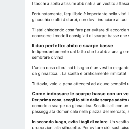
I tacchi a spillo altissimi abbinati a un vestito af
Fortunatamente, l’equilibrio è importante nella vita!
ginocchia o altri disturbi, non devi rinunciare ai tuoi
Ti stai chiedendo cosa fare per evitare di accorciar
conoscere i modelli consigliati di scarpe basse che s
Il duo perfetto: abito e scarpe basse
Indipendentemente dal fatto che tu abbia una giornata
sembrare divino!
L'unica cosa di cui hai bisogno è un vestito elegant
da ginnastica... La scelta è praticamente illimitata!
Tuttavia, vale la pena attenersi ad alcune semplici
Come indossare le scarpe basse con un ve
Per prima cosa, scegli lo stile delle scarpe adatto
comode o scarpe da ginnastica. Sostituiscili con un 
passeggiata domenicale nella piazza del mercato, sc
In secondo luogo, evita i tagli di colore.
Un vestito
proporzioni alla silhouette. Per evitare ciò, sostituis