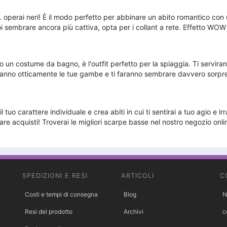
... operai neri! È il modo perfetto per abbinare un abito romantico c
oi sembrare ancora più cattiva, opta per i collant a rete. Effetto WOW
 un costume da bagno, è l'outfit perfetto per la spiaggia. Ti serviran
heranno otticamente le tue gambe e ti faranno sembrare davvero sorpr
tuo carattere individuale e crea abiti in cui ti sentirai a tuo agio e ir
are acquisti! Troverai le migliori scarpe basse nel nostro negozio onli
SPEDIZIONI E RESI
ARTICOLI
C
Costi e tempi di consegna
Blog
N
Resi del prodotto
Archivi
c