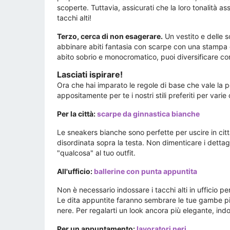
scoperte. Tuttavia, assicurati che la loro tonalità a
tacchi alti!
Terzo, cerca di non esagerare.
Un vestito e delle 
abbinare abiti fantasia con scarpe con una stampa dis
abito sobrio e monocromatico, puoi diversificare con
Lasciati ispirare!
Ora che hai imparato le regole di base che vale la 
appositamente per te i nostri stili preferiti per vari
Per la città:
scarpe da ginnastica bianche
Le sneakers bianche sono perfette per uscire in città
disordinata sopra la testa. Non dimenticare i dettag
"qualcosa" al tuo outfit.
All'ufficio:
ballerine con punta appuntita
Non è necessario indossare i tacchi alti in ufficio p
Le dita appuntite faranno sembrare le tue gambe più 
nere. Per regalarti un look ancora più elegante, ind
Per un appuntamento:
lavoratori neri