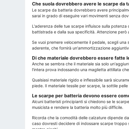
Che suola dovrebbero avere le scarpe da 
Le scarpe da batteria dovrebbero avere principalmen
sarai in grado di eseguire vari movimenti senza dove
L'aderenza delle tue scarpe influisce sulla potenza 
battistrada e dalla sua specificità. Attenzione però
Se vuoi premere velocemente il pedale, scegli una suo
aderente, che fornirà un'ammortizzazione aggiuntiva p
Di che materiale dovrebbero essere fatte le
Anche se sembra che il materiale sia solo un'aggiunt
l'intera prova indossando una maglietta attillata ch
Qualsiasi materiale rigido e inflessibile sarà sicurame
piede. Il materiale tessile per scarpe, la sottile pe
Le scarpe per batteria devono essere co
Alcuni batteristi principianti si chiedono se le sca
musicista e rendere la batteria molto più difficile.
Ricorda che la comodità delle calzature dipende da mo
caso dovresti decidere di indossare scarpe troppo str