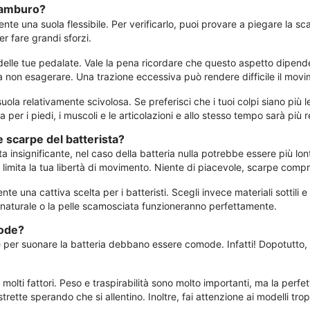
tamburo?
te una suola flessibile. Per verificarlo, puoi provare a piegare la s
r fare grandi sforzi.
delle tue pedalate. Vale la pena ricordare che questo aspetto dipende 
 a non esagerare. Una trazione eccessiva può rendere difficile il movi
la relativamente scivolosa. Se preferisci che i tuoi colpi siano più l
er i piedi, i muscoli e le articolazioni e allo stesso tempo sarà più r
 scarpe del batterista?
a insignificante, nel caso della batteria nulla potrebbe essere più lo
e limita la tua libertà di movimento. Niente di piacevole, scarpe comp
nte una cattiva scelta per i batteristi. Scegli invece materiali sottili 
lle naturale o la pelle scamosciata funzioneranno perfettamente.
mode?
rpe per suonare la batteria debbano essere comode. Infatti! Dopotutto,
lti fattori. Peso e traspirabilità sono molto importanti, ma la perfett
ette sperando che si allentino. Inoltre, fai attenzione ai modelli tro