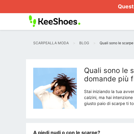
Questo
SCARPEALLA MODA
BLOG
Quali sono le scarpe 
Quali sono le s
domande più f
Stai iniziando la tua avve
calzini, ma hai intenzione
giusto paio di scarpe ti t
A piedi nudi o con le scarpe?