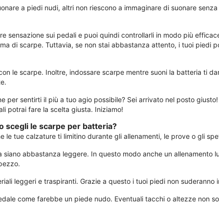
 suonare a piedi nudi, altri non riescono a immaginare di suonare senza
re sensazione sui pedali e puoi quindi controllarli in modo più efficac
di scarpe. Tuttavia, se non stai abbastanza attento, i tuoi piedi posso
con le scarpe. Inoltre, indossare scarpe mentre suoni la batteria ti da
e.
per sentirti il ​​più a tuo agio possibile? Sei arrivato nel posto giusto
li potrai fare la scelta giusta. Iniziamo!
 scegli le scarpe per batteria?
 le tue calzature ti limitino durante gli allenamenti, le prove o gli spe
ria siano abbastanza leggere. In questo modo anche un allenamento lu
 pezzo.
ali leggeri e traspiranti. Grazie a questo i tuoi piedi non suderanno 
pedale come farebbe un piede nudo. Eventuali tacchi o altezze non son