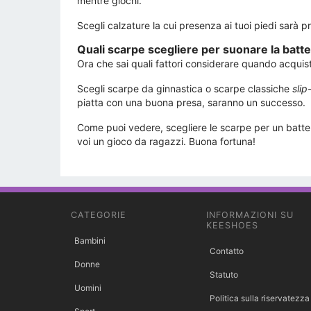
mentre giochi.
Scegli calzature la cui presenza ai tuoi piedi sarà p
Quali scarpe scegliere per suonare la batte
Ora che sai quali fattori considerare quando acquis
Scegli scarpe da ginnastica o scarpe classiche
slip
piatta con una buona presa, saranno un successo.
Come puoi vedere, scegliere le scarpe per un batter
voi un gioco da ragazzi. Buona fortuna!
CATEGORIE
INFORMAZIONI SU
KEESHOES
Bambini
Contatto
Donne
Statuto
Uomini
Politica sulla riservatezza