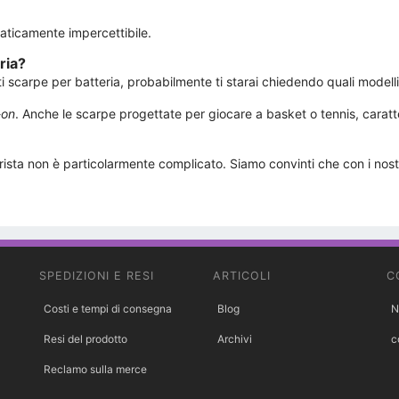
raticamente impercettibile.
ria?
ti scarpe per batteria, probabilmente ti starai chiedendo quali model
-on
. Anche le scarpe progettate per giocare a basket o tennis, caratter
ista non è particolarmente complicato. Siamo convinti che con i nost
SPEDIZIONI E RESI
ARTICOLI
C
Costi e tempi di consegna
Blog
N
Resi del prodotto
Archivi
c
Reclamo sulla merce