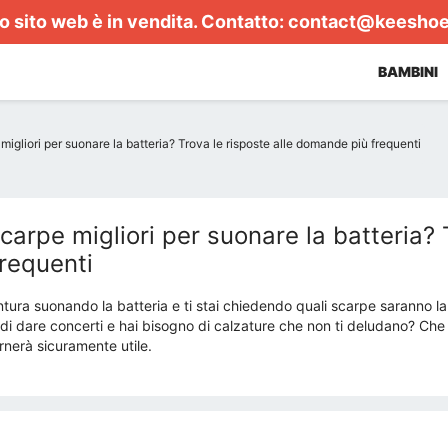
 sito web è in vendita. Contatto:
contact@keesho
BAMBINI
migliori per suonare la batteria? Trova le risposte alle domande più frequenti
carpe migliori per suonare la batteria? 
requenti
ntura suonando la batteria e ti stai chiedendo quali scarpe saranno la
 di dare concerti e hai bisogno di calzature che non ti deludano? Che t
ornerà sicuramente utile.