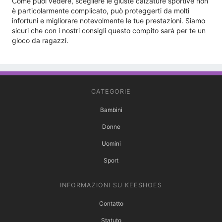
Come puoi vedere, scegliere le giuste calzature sportive non
è particolarmente complicato, può proteggerti da molti
infortuni e migliorare notevolmente le tue prestazioni. Siamo
sicuri che con i nostri consigli questo compito sarà per te un
gioco da ragazzi.
CATEGORIE
Bambini
Donne
Uomini
Sport
INFORMAZIONI SU KEESHOES
Contatto
Statuto