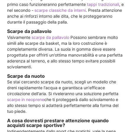
primo caso funzioneranno perfettamente
tappi tradizionali
, e
nel secondo -
scarpe classiche da interni
. Presta attenzione
anche ai rinforzi intorno alle dita, che le proteggeranno
durante il passaggio della palla.
Scarpe da pallavolo
Visivamente
scarpe da pallavolo
Possono sembrare molto
simili alle scarpe da basket, ma la loro costruzione è
completamente diversa. La suola in gomma deve essere
progettata per offrirti un'ottima manovrabilità e una perfetta
aderenza al terreno, e allo stesso tempo evitare possibili
scivolamenti.
Scarpe da nuoto
Se stai cercando scarpe da nuoto, scegli un modello che
dreni rapidamente l'acqua e garantisca un'efficace
circolazione dell'aria. Si riveleranno una soluzione perfetta
scarpe in neoprene
che ti proteggerà dallo scivolamento e
allo stesso tempo si adatterà perfettamente alla forma del
tuo piede.
A cosa dovresti prestare attenzione quando
acquisti scarpe sportive?
Indipendentemente dallo sport che pratichi, vale la pena