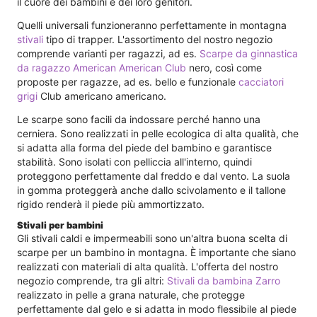
il cuore dei bambini e dei loro genitori.
Quelli universali funzioneranno perfettamente in montagna
stivali
tipo di trapper. L'assortimento del nostro negozio
comprende varianti per ragazzi, ad es.
Scarpe da ginnastica
da ragazzo American American Club
nero, così come
proposte per ragazze, ad es. bello e funzionale
cacciatori
grigi
Club americano americano.
Le scarpe sono facili da indossare perché hanno una
cerniera. Sono realizzati in pelle ecologica di alta qualità, che
si adatta alla forma del piede del bambino e garantisce
stabilità. Sono isolati con pelliccia all'interno, quindi
proteggono perfettamente dal freddo e dal vento. La suola
in gomma proteggerà anche dallo scivolamento e il tallone
rigido renderà il piede più ammortizzato.
Stivali per bambini
Gli stivali caldi e impermeabili sono un'altra buona scelta di
scarpe per un bambino in montagna. È importante che siano
realizzati con materiali di alta qualità. L'offerta del nostro
negozio comprende, tra gli altri:
Stivali da bambina Zarro
realizzato in pelle a grana naturale, che protegge
perfettamente dal gelo e si adatta in modo flessibile al piede