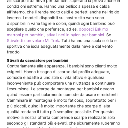
Gli scarponi da neve per bambini superano la prova anche in
condizioni estreme. Hanno una pelliccia spessa e calda
all'interno, che li rende molto caldi e perfetti anche nel rigido
inverno. I modelli disponibili sul nostro sito web sono
disponibili in varie taglie e colori, quindi ogni bambino può
scegliere quello che preferisce, ad es.
doposci Eskimo
marroni per bambini
,
stivali neri in nylon per bambini
Se
Stivaletti con velcro Mt Trek
. Tutti hanno una suola solida e
sportiva che isola adeguatamente dalla neve e dal vento
freddo.
Stivali da cacciatore per bambini
Contrariamente alle apparenze, i bambini sono clienti molto
esigenti. Hanno bisogno di scarpe dal profilo adeguato,
comode e adatte a uno stile di vita attivo e qualsiasi
inconveniente può comportare una riluttanza a continuare
l'escursione. Le scarpe da montagna per bambini devono
quindi essere particolarmente comode da usare e resistenti.
Camminare in montagna è molto faticoso, soprattutto per i
più piccoli, quindi è molto importante che scarpe di alta
qualità rendano il tutto più semplice possibile. Per questo
motivo la nostra offerta comprende scarpe realizzate solo
secondo gli standard più elevati, che sicuramente ruberanno