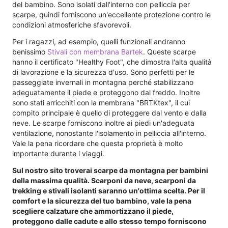
del bambino. Sono isolati dall'interno con pelliccia per
scarpe, quindi forniscono un'eccellente protezione contro le
condizioni atmosferiche sfavorevoli.
Per i ragazzi, ad esempio, quelli funzionali andranno
benissimo
Stivali con membrana Bartek
. Queste scarpe
hanno il certificato "Healthy Foot", che dimostra l'alta qualità
di lavorazione e la sicurezza d'uso. Sono perfetti per le
passeggiate invernali in montagna perché stabilizzano
adeguatamente il piede e proteggono dal freddo. Inoltre
sono stati arricchiti con la membrana "BRTKtex", il cui
compito principale è quello di proteggere dal vento e dalla
neve. Le scarpe forniscono inoltre ai piedi un'adeguata
ventilazione, nonostante l'isolamento in pelliccia all'interno.
Vale la pena ricordare che questa proprietà è molto
importante durante i viaggi.
Sul nostro sito troverai scarpe da montagna per bambini
della massima qualità. Scarponi da neve, scarponi da
trekking e stivali isolanti saranno un'ottima scelta. Per il
comfort e la sicurezza del tuo bambino, vale la pena
scegliere calzature che ammortizzano il piede,
proteggono dalle cadute e allo stesso tempo forniscono