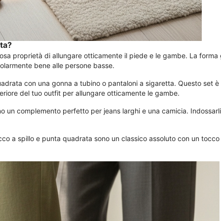
ta?
sa proprietà di allungare otticamente il piede e le gambe. La forma 
icolarmente bene alle persone basse.
quadrata con una gonna a tubino o pantaloni a sigaretta. Questo set è
feriore del tuo outfit per allungare otticamente le gambe.
ono un complemento perfetto per jeans larghi e una camicia. Indossarli s
acco a spillo e punta quadrata sono un classico assoluto con un tocco 