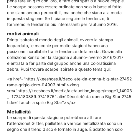
pena fare un giro con loro, e fare così spazio a nuove coppie.
Le scarpe possono essere ordinate non solo in base al fatto
che siano ancora percorribili, ma anche che siano alla moda
in questa stagione. Se ti piace seguire le tendenze, ti
forniremo le tendenze più interessanti per l'autunno 2016.
motivi animali
Printy ispirato al mondo degli animali, ovvero la stampa
leopardata, le macchie per molte stagioni hanno una
posizione incrollabile tra le tendenze della moda. Grazie alla
collezione Kenzo per la stagione autunno-inverno 2016/2017
è entrata a far parte del gruppo anche una coloratissima
zebra. Puoi trovare scarpe ispirate a questo tema qui:
<a href="https://keeshoes.it/decollete-da-donna-big-star-27452
rame-grigio-doro-i14903.html"><img
src="https://keeshoes.it/media/ale/auction_image/image1_1490
_=1724180889.9741876" alt="Décolleté da donna Big Star 27452
title="Tacchi a spillo Big Star"></a>
Metallicità
Le scarpe di questa stagione potrebbero attirare
l'attenzione! Glitter, paillettes e vernice metallizzata sono un
segno che il trend disco è tornato in auge. È adatto non solo