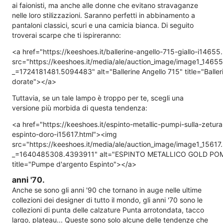
ai faionisti, ma anche alle donne che evitano stravaganze
nelle loro stilizzazioni. Saranno perfetti in abbinamento a
pantaloni classici, scuri e una camicia bianca. Di seguito
troverai scarpe che ti ispireranno:
<a href="https://keeshoes.it/ballerine-angello-715-giallo-i1465
src="https://keeshoes.it/media/ale/auction_image/image1_1465
_=1724181481.5094483" alt="Ballerine Angello 715" title="Baller
dorate"></a>
Tuttavia, se un tale lampo è troppo per te, scegli una
versione più morbida di questa tendenza:
<a href="https://keeshoes.it/espinto-metallic-pumpi-sulla-zetur
espinto-doro-i15617.html"><img
src="https://keeshoes.it/media/ale/auction_image/image1_15617
_=1640485308.4393911" alt="ESPINTO METALLICO GOLD PO
title="Pumpe d'argento Espinto"></a>
anni '70.
Anche se sono gli anni '90 che tornano in auge nelle ultime
collezioni dei designer di tutto il mondo, gli anni '70 sono le
collezioni di punta delle calzature Punta arrotondata, tacco
largo, plateau... Queste sono solo alcune delle tendenze che