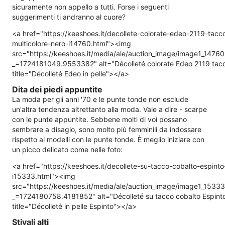
sicuramente non appello a tutti. Forse i seguenti
suggerimenti ti andranno al cuore?
<a href="https://keeshoes.it/decollete-colorate-edeo-2119-tacc
multicolore-nero-i14760.html"><img
src="https://keeshoes.it/media/ale/auction_image/image1_1476
_=1724181049.9553382" alt="Décolleté colorate Edeo 2119 tac
title="Décolleté Edeo in pelle"></a>
Dita dei piedi appuntite
La moda per gli anni '70 e le punte tonde non esclude
un'altra tendenza altrettanto alla moda. Vale a dire - scarpe
con le punte appuntite. Sebbene molti di voi possano
sembrare a disagio, sono molto più femminili da indossare
rispetto ai modelli con le punte tonde. È meglio iniziare con
un picco delicato come nelle foto:
<a href="https://keeshoes.it/decollete-su-tacco-cobalto-espint
i15333.html"><img
src="https://keeshoes.it/media/ale/auction_image/image1_1533
_=1724180758.4181852" alt="Décolleté su tacco cobalto Espint
title="Décolleté in pelle Espinto"></a>
Stivali alti