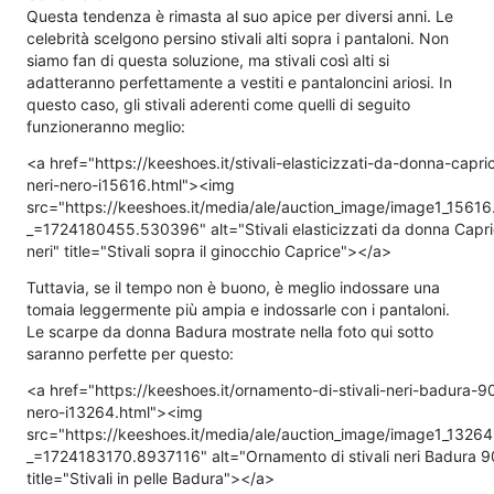
Questa tendenza è rimasta al suo apice per diversi anni. Le
celebrità scelgono persino stivali alti sopra i pantaloni. Non
siamo fan di questa soluzione, ma stivali così alti si
adatteranno perfettamente a vestiti e pantaloncini ariosi. In
questo caso, gli stivali aderenti come quelli di seguito
funzioneranno meglio:
<a href="https://keeshoes.it/stivali-elasticizzati-da-donna-capr
neri-nero-i15616.html"><img
src="https://keeshoes.it/media/ale/auction_image/image1_1561
_=1724180455.530396" alt="Stivali elasticizzati da donna Cap
neri" title="Stivali sopra il ginocchio Caprice"></a>
Tuttavia, se il tempo non è buono, è meglio indossare una
tomaia leggermente più ampia e indossarle con i pantaloni.
Le scarpe da donna Badura mostrate nella foto qui sotto
saranno perfette per questo:
<a href="https://keeshoes.it/ornamento-di-stivali-neri-badura-9
nero-i13264.html"><img
src="https://keeshoes.it/media/ale/auction_image/image1_1326
_=1724183170.8937116" alt="Ornamento di stivali neri Badura 9
title="Stivali in pelle Badura"></a>